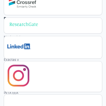
Anguil
R.
D.
Ernst
Universidad
Nacional de
La Pampa,
Facultad de
Ciencias
Exactas y
Naturales
G.
F.
Covas
INTA EEA
Anguil
Universidad