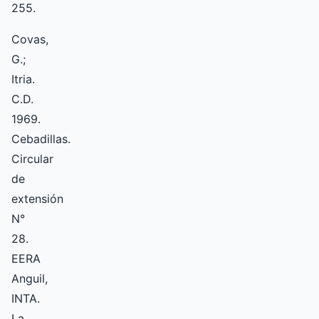
255.
Covas,
G.;
Itria.
C.D.
1969.
Cebadillas.
Circular
de
extensión
N°
28.
EERA
Anguil,
INTA.
La