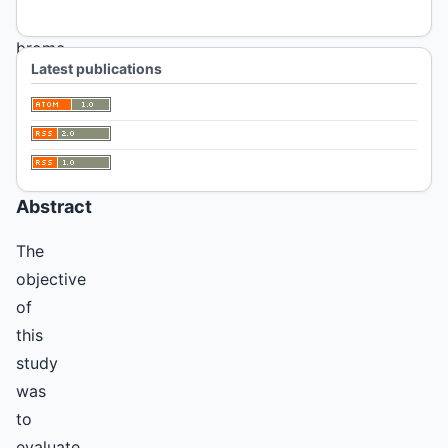
"pampeana"
brome
Latest publications
grass,
agronomic
characters
variability,
Abstract
The
objective
of
this
study
was
to
evaluate