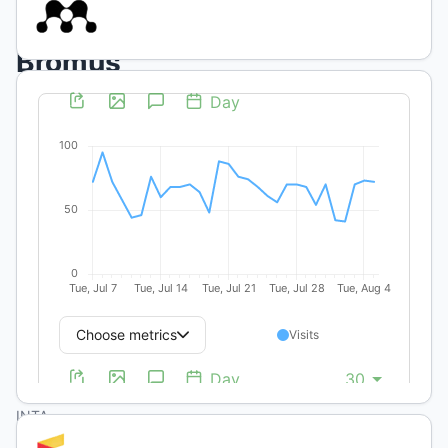
in
Bromus
brevis
“pampeana”
(brome
grass)
M.
de
los
A.
Ruiz
INTA
EEA