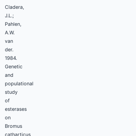
Cladera,
J.L.;
Pahlen,
A.W.
van
der.
1984.
Genetic
and
populational
study
of
esterases
on
Bromus
catharticus