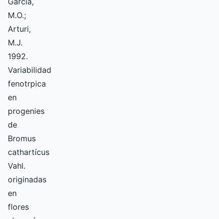
García,
M.O.;
Arturi,
M.J.
1992.
Variabilidad
fenotrpica
en
progenies
de
Bromus
cathartícus
Vahl.
originadas
en
flores