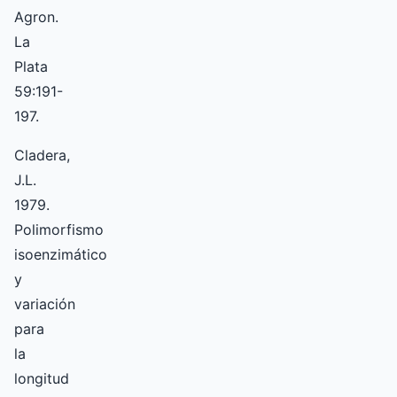
Agron.
La
Plata
59:191-
197.
Cladera,
J.L.
1979.
Polimorfismo
isoenzimático
y
variación
para
la
longitud