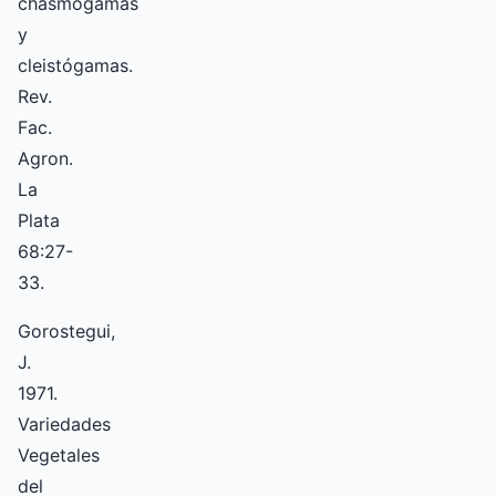
chasmógamas
y
cleistógamas.
Rev.
Fac.
Agron.
La
Plata
68:27-
33.
Gorostegui,
J.
1971.
Variedades
Vegetales
del