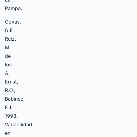
Pampa.
Covas,
G.F.,
Ruiz,
M.
de
los
A,
Ernst,
R.O.,
Babinec,
F.J.
1993.
Variabilidad
en