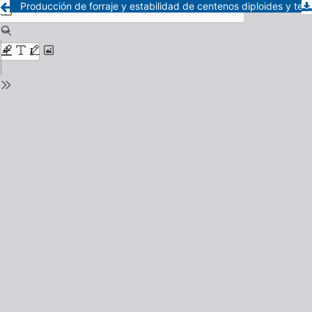
Producción de forraje y estabilidad de centenos diploides y tetraploides