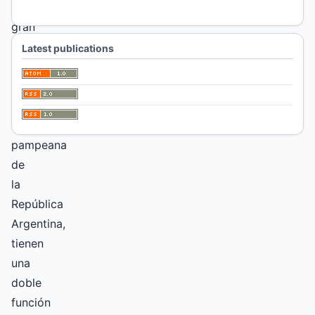
una
gran
superficie
Latest publications
en
la
denominada
llanura
pampeana
de
la
República
Argentina,
tienen
una
doble
función