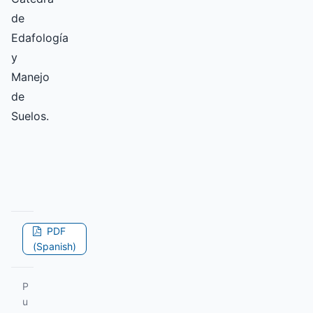
de
Edafología
y
Manejo
de
Suelos.
PDF
(Spanish)
P
u