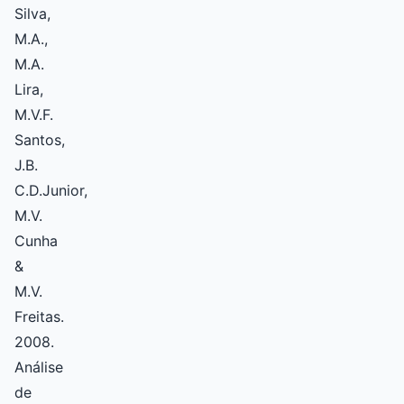
Silva,
M.A.,
M.A.
Lira,
M.V.F.
Santos,
J.B.
C.D.Junior,
M.V.
Cunha
&
M.V.
Freitas.
2008.
Análise
de