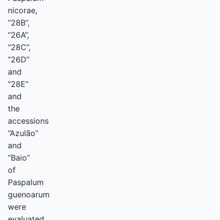
nicorae,
“28B”,
“26A”,
“28C”,
“26D”
and
“28E”
and
the
accessions
“Azulão”
and
“Baio”
of
Paspalum
guenoarum
were
evaluated