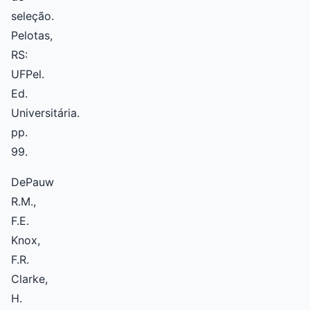
seleção.
Pelotas,
RS:
UFPel.
Ed.
Universitária.
pp.
99.
DePauw
R.M.,
F.E.
Knox,
F.R.
Clarke,
H.