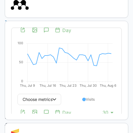
Producción
sustentable
-
Dimensión
ecológica,
social y
cultural
/
Artículos
Científicos
y Técnicos
Associations
between
forage