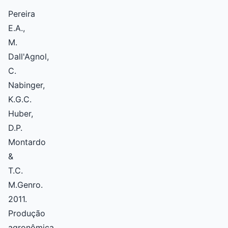
Pereira
E.A.,
M.
Dall'Agnol,
C.
Nabinger,
K.G.C.
Huber,
D.P.
Montardo
&
T.C.
M.Genro.
2011.
Produção
agronômica