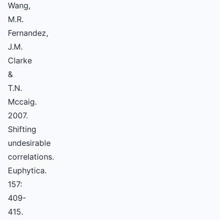
Wang,
M.R.
Fernandez,
J.M.
Clarke
&
T.N.
Mccaig.
2007.
Shifting
undesirable
correlations.
Euphytica.
157:
409-
415.