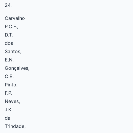
24.
Carvalho
P.C.F.,
D.T.
dos
Santos,
E.N.
Gonçalves,
C.E.
Pinto,
F.P.
Neves,
J.K.
da
Trindade,