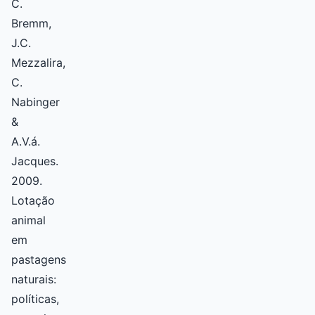
C.
Bremm,
J.C.
Mezzalira,
C.
Nabinger
&
A.V.á.
Jacques.
2009.
Lotação
animal
em
pastagens
naturais:
políticas,