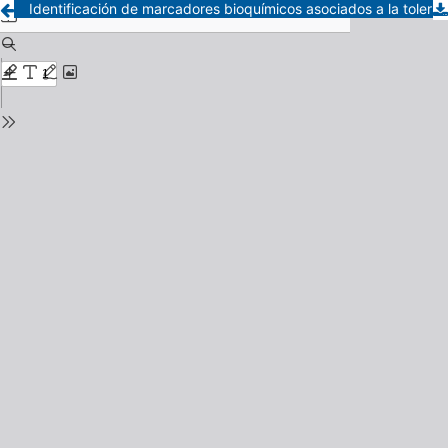
Identificación de marcadores bioquímicos asociados a la tolerancia al estrés hídrico en trigo (Triticum aestivum L.) en la región semiárida pampeana