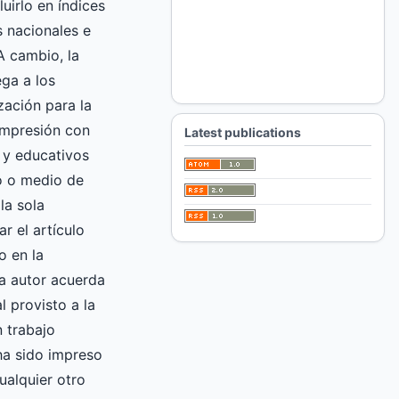
luirlo en índices
 nacionales e
A cambio, la
ga a los
zación para la
impresión con
Latest publications
 y educativos
ro o medio de
la sola
ar el artículo
o en la
 autor acuerda
l provisto a la
 trabajo
 ha sido impreso
ualquier otro