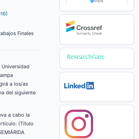
016)
abajos Finales
a Universidad
Pampa
irá a los/as
ma del siguiente
va a cabo la
rtículo: (Título
 SEMIÁRIDA