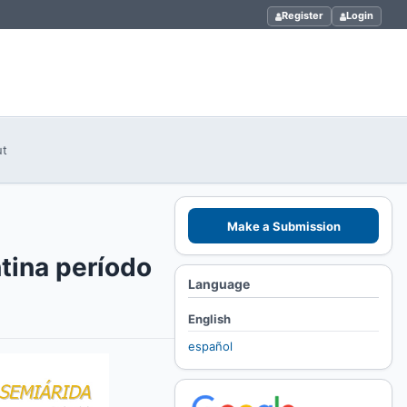
Register
Login
ut
Make a Submission
tina período
Language
English
español