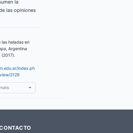
asumen la
de las opiniones
las heladas en
pa, Argentina
 (2017).
am.edu.ar/index.ph
/view/2129
rmats
CONTACTO