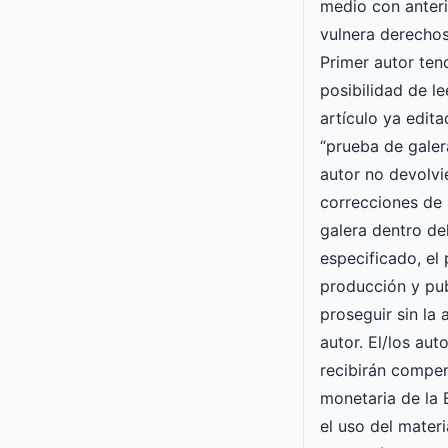
medio con anteri
vulnera derechos
Primer autor ten
posibilidad de le
artículo ya edit
“prueba de galera
autor no devolvi
correcciones de 
galera dentro de
especificado, el
producción y pu
proseguir sin la
autor. El/los aut
recibirán compe
monetaria de l
el uso del mater