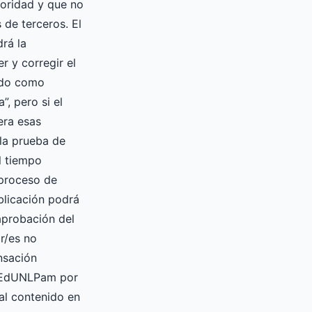
oridad y que no
 de terceros. El
drá la
er y corregir el
ado como
”, pero si el
era esas
la prueba de
l tiempo
 proceso de
blicación podrá
 aprobación del
or/es no
nsación
a EdUNLPam por
ial contenido en