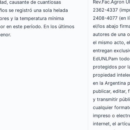
Rev.Fac.Agron 
idad, causante de cuantiosas
2362-4337 (impr
ños se registró una sola helada
2408-4077 (en lí
iores y la temperatura mínima
el/los abajo fir
or en este período. En los últimos
autores de una o
enor.
el mismo acto, e
entregan exclusi
EdUNLPam todos
protegidos por l
propiedad intele
en la Argentina p
publicar, editar, 
y transmitir púb
cualquier forma
impreso o electró
internet, el artí