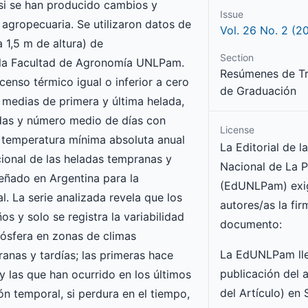
 si se han producido cambios y
Issue
 agropecuaria. Se utilizaron datos de
Vol. 26 No. 2 (2
 1,5 m de altura) de
Section
e la Facultad de Agronomía UNLPam.
Resúmenes de Tr
enso térmico igual o inferior a cero
de Graduación
 medias de primera y última helada,
adas y número medio de días con
License
e temperatura mínima absoluta anual
La Editorial de l
cional de las heladas tempranas y
Nacional de La 
señado en Argentina para la
(EdUNLPam) exig
l. La serie analizada revela que los
autores/as la fir
s y solo se registra la variabilidad
documento:
ósfera en zonas de climas
La EdUNLPam lle
anas y tardías; las primeras hace
publicación del a
y las que han ocurrido en los últimos
del Artículo) en
n temporal, si perdura en el tiempo,