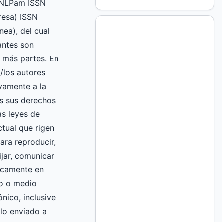
UNLPam ISSN
esa) ISSN
nea), del cual
mantes son
 más partes. En
l/los autores
vamente a la
 sus derechos
as leyes de
ctual que rigen
ara reproducir,
fijar, comunicar
licamente en
to o medio
nico, inclusive
culo enviado a