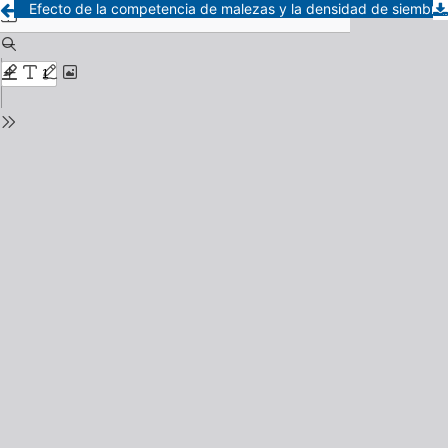
Efecto de la competencia de malezas y la densidad de siembra sobre dos cultivares de sorgo granífero (Sorghum bicor)