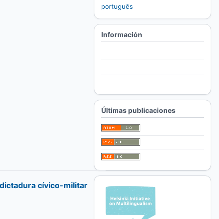
português
Información
Para lectores/as
Para autores/as
Para bibliotecarios/as
Últimas publicaciones
dictadura cívico-militar