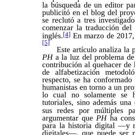
la búsqueda de un editor par
publicitó en el blog del proy
se reclutó a tres investiga
comenzar la traducción del s
[4]
inglés.
En marzo de 2017, l
[5]
Este artículo analiza la 
PH
a la luz del problema de 
contribución al quehacer de l
de alfabetización metodol
respecto, se ha conformado 
humanistas en torno a un pro
lo cual no solamente se h
tutoriales, sino además una
sus redes por múltiples pa
argumentar que
PH
ha const
para la historia digital —
digitales—, que puede ser 