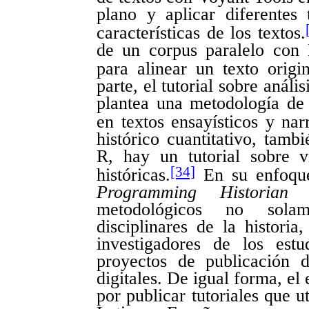
plano y aplicar diferentes 
características de los textos.
de un corpus paralelo con
para alinear un texto origi
parte, el tutorial sobre anál
plantea una metodología de a
en textos ensayísticos y narr
histórico cuantitativo, tam
R, hay un tutorial sobre v
[34]
históricas.
En su enfoque i
Programming Historian
of
metodológicos no solam
disciplinares de la historia
investigadores de los estud
proyectos de publicación d
digitales. De igual forma, el
por publicar tutoriales que u