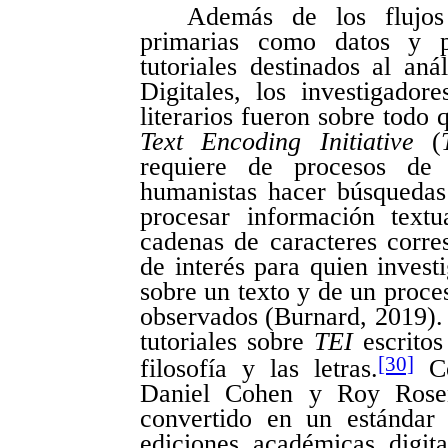
Además de los flujos
primarias como datos y p
tutoriales destinados al an
Digitales, los investigador
literarios fueron sobre todo 
Text Encoding Initiative
(
requiere de procesos de 
humanistas hacer búsquedas 
procesar información text
cadenas de caracteres corre
de interés para quien investi
sobre un texto y de un proces
observados (Burnard, 2019)
tutoriales sobre
TEI
escritos
[30]
filosofía y las letras.
Co
Daniel Cohen y Roy Rose
convertido en un estándar
ediciones académicas digita