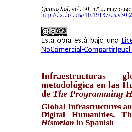
Quinto Sol
, vol. 30, n.º 2, mayo-a
http://dx.doi.org/10.19137/qs.v30i
Esta obra está bajo una
Lic
NoComercial-CompartirIgual 
Infraestructuras g
metodológica en las Hu
de
The
Programming Hi
Global Infrastructures an
Digital Humanities. 
Historian
in Spanish