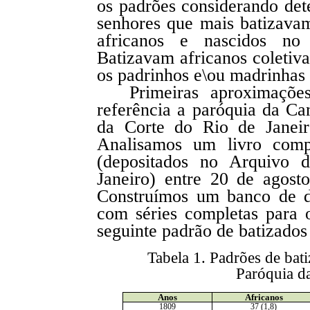
os padrões considerando de
senhores que mais batizav
africanos e nascidos no
Batizavam africanos colet
os padrinhos e\ou madrinhas 
Primeiras aproximaçõ
referência a paróquia da Can
da Corte do Rio de Janeir
Analisamos um livro compl
(depositados no Arquivo 
Janeiro) entre 20 de agos
Construímos um banco de d
com séries completas para
seguinte padrão de batizados 
Tabela 1. Padrões de bati
Paróquia d
Anos
Africanos
1809
37 (1,8)