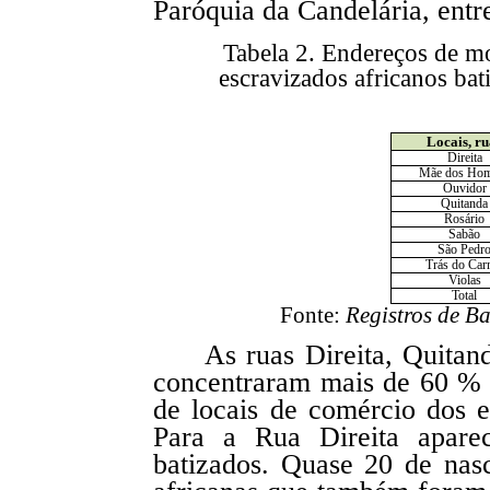
Paróquia da Candelária, entr
Tabela 2. Endereços de m
escravizados africanos bat
Locais, ru
Direita
Mãe dos Ho
Ouvidor
Quitanda
Rosário
Sabão
São Pedr
Trás do Ca
Violas
Total
Fonte:
Registros de B
As ruas Direita, Quitan
concentraram mais de 60 % 
de locais de comércio dos e
Para a Rua Direita apare
batizados. Quase 20 de nasc