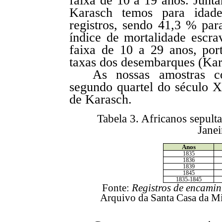
faixa de 10 a 19 anos. Junta
Karasch temos para idad
registros, sendo 41,3 % par
índice de mortalidade escra
faixa de 10 a 29 anos, por
taxas dos desembarques (Kar
As nossas amostras 
segundo quartel do século 
de Karasch.
Tabela 3. Africanos sepult
Jane
Anos
1835
1836
1839
1845
1835-1845
Fonte:
Registros de encami
Arquivo da Santa Casa da Mis