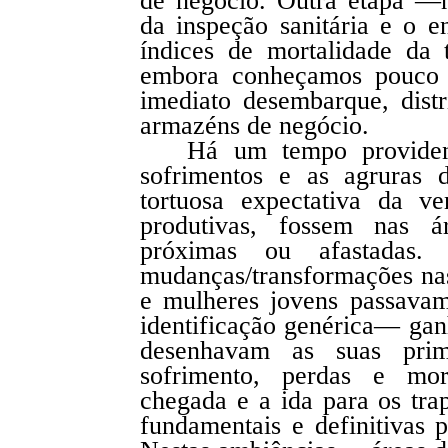
de negócio. Outra etapa —
da inspeção sanitária e o 
índices de mortalidade da t
embora conheçamos pouco s
imediato desembarque, distr
armazéns de negócio.
Há um tempo providen
sofrimentos e as agruras 
tortuosa expectativa da v
produtivas, fossem nas á
próximas ou afastadas.
mudanças/transformações nas
e mulheres jovens passavam
identificação genérica— gan
desenhavam as suas prim
sofrimento, perdas e mor
chegada e a ida para os tr
fundamentais e definitivas 