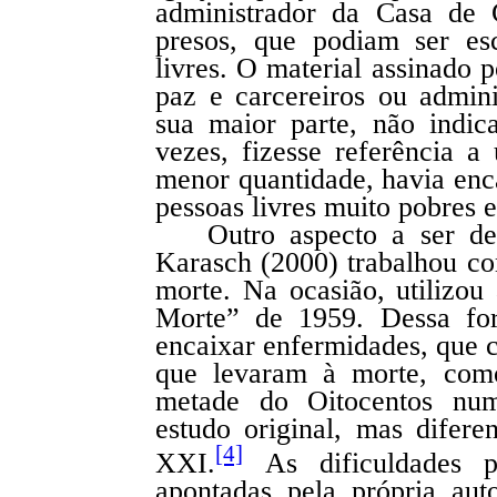
administrador da Casa de 
presos, que podiam ser esc
livres. O material assinado p
paz e carcereiros ou admin
sua maior parte, não indi
vezes, fizesse referência
menor quantidade, havia en
pessoas livres muito pobres e
Outro aspecto a ser d
Karasch (2000) trabalhou co
morte. Na ocasião, utilizou
Morte” de 1959. Dessa for
encaixar enfermidades, que c
que levaram à morte, com
metade do Oitocentos num
estudo original, mas difere
[4]
XXI.
As dificuldades pa
apontadas pela própria au