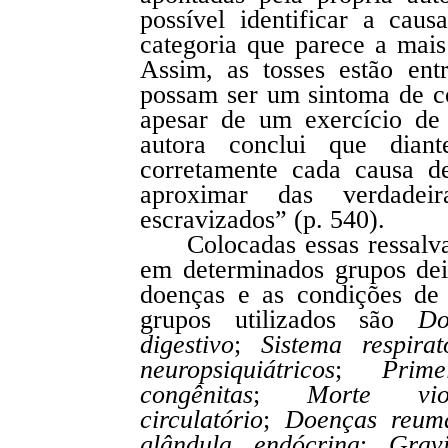
possível identificar a cau
categoria que parece a mais
Assim, as tosses estão ent
possam ser um sintoma de co
apesar de um exercício de 
autora conclui que diant
corretamente cada causa d
aproximar das verdadei
escravizados” (p. 540).
Colocadas essas ressalv
em determinados grupos dei
doenças e as condições de
grupos utilizados são
Do
digestivo
;
Sistema respirat
neuropsiquiátricos
;
Primei
congênitas
;
Morte viol
circulatório
;
Doenças reumát
glândula endócrina
;
Gravid