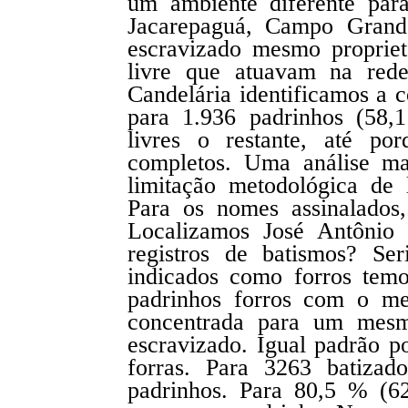
um ambiente diferente para
Jacarepaguá, Campo Grand
escravizado mesmo proprie
livre que atuavam na rede
Candelária identificamos a c
para 1.936 padrinhos (58,
livres o restante, até p
completos. Uma análise ma
limitação metodológica de
Para os nomes assinalados
Localizamos José Antônio
registros de batismos? Se
indicados como forros temo
padrinhos forros com o m
concentrada para um mesmo
escravizado. Igual padrão p
forras. Para 3263 batizad
padrinhos. Para 80,5 % (62