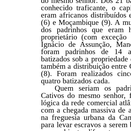
do mesmo senhor. Dos 21 ba
conhecido traficante, o ca
eram africanos distribuídos
(6) e Moçambique (9). A mu
dos padrinhos que eram h
proprietário (com exceção
Ignácio de Assunção, Man
foram padrinhos de 14 af
batizados sob a propriedad
também a distribuição entre
(8). Foram realizados cinc
quatro batizados cada.
Quem seriam os padri
Cativos do mesmo senhor, 
lógica da rede comercial atlâ
com a chegada massiva de af
na freguesia urbana da Can
para levar escravos a serem 