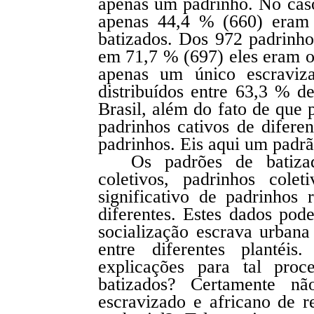
apenas um padrinho. No caso
apenas 44,4 % (660) eram 
batizados. Dos 972 padrinhos
em 71,7 % (697) eles eram o
apenas um único escraviza
distribuídos entre 63,3 % d
Brasil, além do fato de que
padrinhos cativos de diferen
padrinhos. Eis aqui um padrã
Os padrões de batizad
coletivos, padrinhos col
significativo de padrinhos r
diferentes. Estes dados pod
socialização escrava urban
entre diferentes plantéis
explicações para tal proc
batizados? Certamente nã
escravizado e africano de r