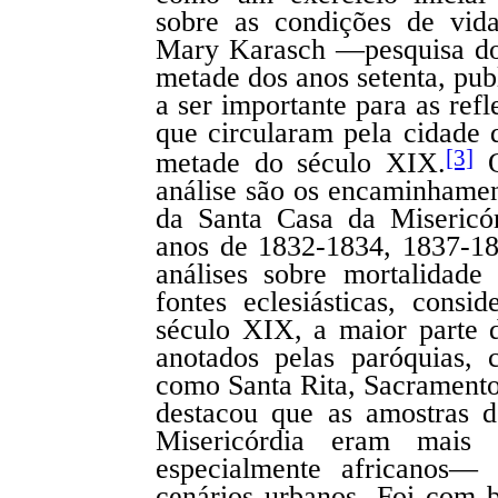
sobre as condições de vid
Mary Karasch —pesquisa do 
metade dos anos setenta, pu
a ser importante para as ref
que circularam pela cidade 
[3]
metade do século XIX.
O
análise são os encaminhamen
da Santa Casa da Misericór
anos de 1832-1834, 1837-18
análises sobre mortalidad
fontes eclesiásticas, cons
século XIX, a maior parte 
anotados pelas paróquias, 
como Santa Rita, Sacramento
destacou que as amostras 
Misericórdia eram mais 
especialmente africanos— 
cenários urbanos. Foi com 