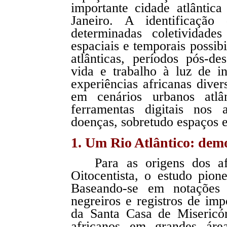
importante cidade atlânti
Janeiro. A identificaçã
determinadas coletividade
espaciais e temporais possi
atlânticas, períodos pós-
vida e trabalho à luz de i
experiências africanas diver
em cenários urbanos atlâ
ferramentas digitais nos 
doenças, sobretudo espaços e
1. Um Rio Atlântico: demo
Para as origens dos a
Oitocentista, o estudo pio
Baseando-se em notações a
negreiros e registros de imp
da Santa Casa de Misericór
africanos em grandes área