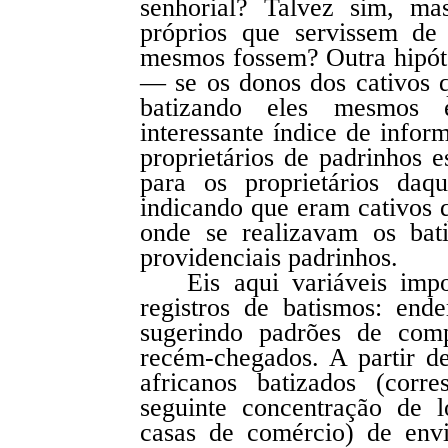
senhorial? Talvez sim, m
próprios que servissem de
mesmos fossem? Outra hipótes
— se os donos dos cativos
batizando eles mesmos 
interessante índice de infor
proprietários de padrinhos 
para os proprietários daq
indicando que eram cativos 
onde se realizavam os bat
providenciais padrinhos.
Eis aqui variáveis imp
registros de batismos: end
sugerindo padrões de comp
recém-chegados. A partir 
africanos batizados (cor
seguinte concentração de l
casas de comércio) de env