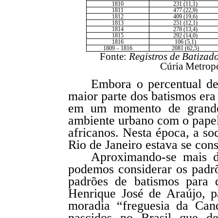
1810
231 (11,1)
1811
477 (22,9)
1812
409 (19,6)
1813
251 (12,1)
1814
278 (13,4)
1815
292 (14,0)
1816
106 (5,1)
1809 – 1816
2081 (62,5)
Fonte:
Registros de Batizad
Cúria Metropol
Embora o percentual de 
maior parte dos batismos era
em um momento de grande 
ambiente urbano com o papel
africanos. Nesta época, a so
Rio de Janeiro estava se con
Aproximando-se mais do
podemos considerar os padrõ
padrões de batismos para 
Henrique José de Araújo, p
moradia “freguesia da Cand
nascidos no Brasil que de