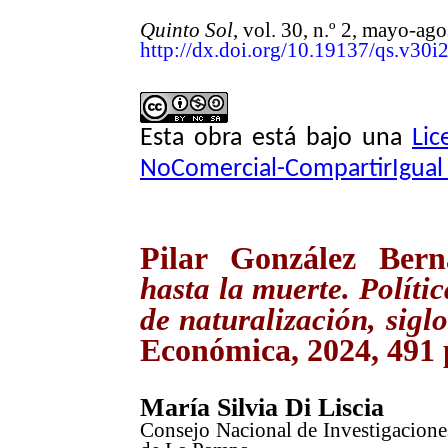
Quinto Sol
, vol. 30, n.º 2, mayo-a
http://dx.doi.org/10.19137/qs.v30i
Esta obra está bajo una
Lic
NoComercial-CompartirIgual 
Pilar González Ber
hasta la muerte. Políti
de naturalización, sig
Económica, 2024, 491 
María Silvia Di Liscia
Consejo Nacional de Investigacione