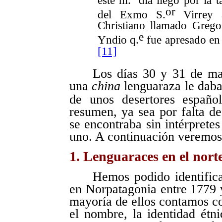
or
del Exmo S.
Virrey a
Christiano llamado Grego
e
Yndio q.
fue apresado en
[11]
Los días 30 y 31 de m
una
china
lenguaraza le daba 
de unos desertores españo
resumen, ya sea por falta d
se encontraba sin intérpretes
uno. A continuación veremos 
1. Lenguaraces en el nort
Hemos podido identific
en Norpatagonia entre 1779 y
mayoría de ellos contamos c
el nombre, la identidad ét