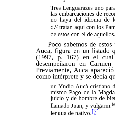
Tres Lenguarazes uno para
las embarcaciones de reco
no haya del idioma de l
e
q.
tratan aqui con los Pam
de estos con el de aquellos
Poco sabemos de estos t
Auca, figura en un listado
(1997, p. 167) en el cual
desempeñaron en Carmen 
Previamente, Auca apareció
como
intérprete
y
se
decía qu
un Yndio Aucà cristiano d
mismo Pago de la Magdal
juicio y de hombre de bien
t
llamado Juan, y vulgarm.
[7]
lengua de nativo.