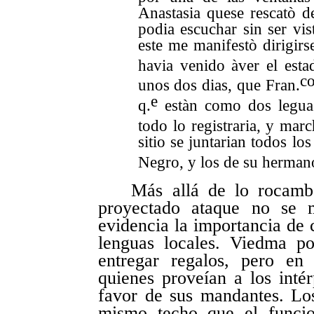
Anastasia quese rescatò d
podia escuchar sin ser vis
este me manifestò dirigir
havia venido àver el esta
c
unos dos dias, que Fran.
e
q.
estàn como dos leguas 
todo lo registraria, y marc
sitio se juntarian todos l
Negro, y los de su herman
Más allá de lo rocamb
proyectado ataque no se m
evidencia la importancia de 
lenguas locales. Viedma po
entregar regalos, pero en 
quienes proveían a los inté
favor de sus mandantes. Los
mismo techo que el funcio