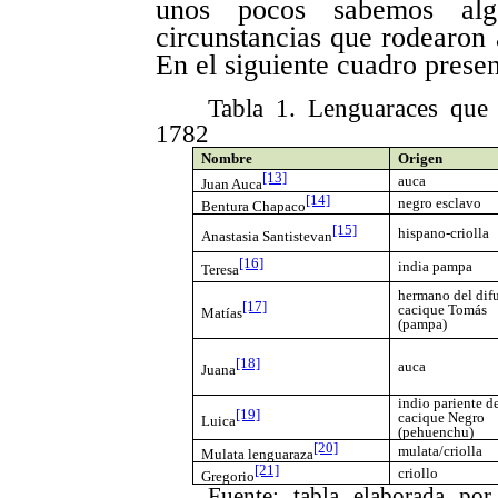
unos pocos sabemos al
circunstancias que rodearon a
En el siguiente cuadro prese
Tabla 1. Lenguaraces que
1782
Nombre
Origen
[13]
a
uca
Juan Auca
[14]
n
egro esclavo
Bentura Chapaco
[15]
h
ispano-criolla
Anastasia Santistevan
[16]
i
ndia
p
ampa
Teresa
h
ermano del dif
[17]
cacique Tomás
Matías
(
p
ampa)
[18]
a
uca
Juana
i
ndio pariente d
[19]
c
acique Negro
Luica
(
p
ehuenchu)
[20]
m
ulata/
c
riolla
Mulata lenguaraza
[21]
c
riollo
Gregorio
Fuente: tabla
elaborada por