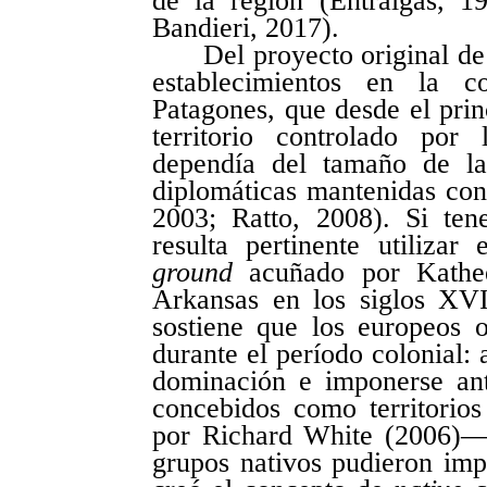
de la región (Entraigas, 
Bandieri, 2017).
Del proyecto original de
establecimientos en la c
Patagones, que desde el pri
territorio controlado por
dependía del tamaño de la
diplomáticas mantenidas con
2003; Ratto, 2008). Si ten
resulta pertinente utiliza
ground
acuñado por Kathee
Arkansas en los siglos XVI
sostiene que los europeos o
durante el período colonial: 
dominación e imponerse ant
concebidos como territorio
por Richard White (2006)— 
grupos nativos pudieron impo