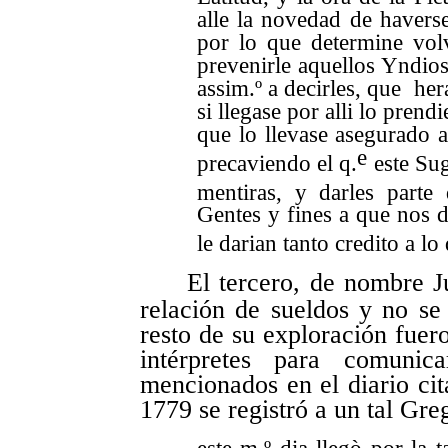
alle la novedad de havers
por lo que determine vol
prevenirle aquellos Yndios
assim.º a decirles, que he
si llegase por alli lo prend
que lo llevase asegurado a 
e
precaviendo el q.
este Sug
mentiras, y darles parte
Gentes y fines a que nos 
le darian tanto credito a lo 
El tercero, de nombre J
relación de sueldos y no se
resto de su exploración fuer
intérpretes para comunic
mencionados en el diario cit
1779 se registró a un tal Gre
este m.º dia llegò por la 