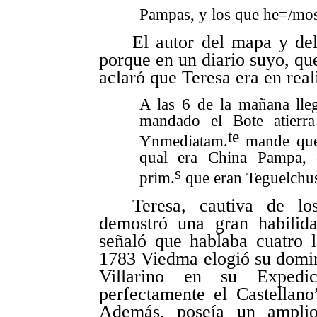
Pampas, y los que he=/mos
El autor del mapa y del
porque en un diario suyo, qu
aclaró que Teresa era en rea
A las 6 de la mañana lleg
mandado el Bote atierra
te
Ynmediatam.
mande que 
qual era China Pampa, 
s
prim.
que eran Teguelchus
Teresa, cautiva de lo
demostró una gran habilida
señaló que hablaba cuatro l
1783 Viedma elogió su domin
Villarino en su Expedi
perfectamente el Castellano
Además, poseía un amplio