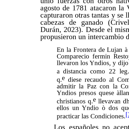
unió fuerzas con otros nat
agosto de 1781 atacaron la 
capturaron otras tantas y se 
cabezas de ganado (
Crive
Durán, 2023).
Desde el mism
propusieron un intercambio d
En la Frontera de Lujan à
Comparecio fermin Resto
llevaron los Yndios, y dijo
a distancia como 22 leg
e
q.
diese recaudo al Coma
admitir la Paz con la Co
Yndios presos quese àllan
e
christianos q.
llevavan dh
ellos un Yndio ò dos que
[
practicar las Condiciones.
Los españoles no acept