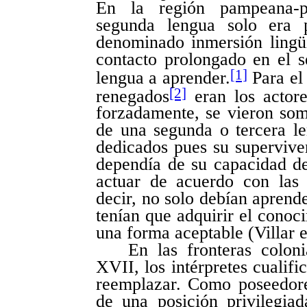
En la región pampeana-p
segunda
lengua solo era 
denominado inmersión lingüí
contacto prolongado en el 
[1]
lengua a aprender.
Para el
[2]
renegados
eran los actore
forzadamente, se vieron som
de una segunda o tercera le
dedicados pues su supervive
dependía de su capacidad d
actuar de acuerdo con las 
decir, no solo debían aprend
tenían que adquirir el cono
una forma aceptable (Villar et
En las fronteras colon
XVII, los intérpretes cualifi
reemplazar. Como poseedore
de una posición privilegia