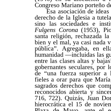
Congreso Mariano porteño d
Esa asociación de ideas
derecho de la Iglesia a tutel
sino las sociedades e insti
Fulgens Corona
(1953), Pi
santa religión, rechazada l
bien y el mal, ya casi nada v
pública”. Agregaba, en el
humanidad —incluidas las gue
entre las clases altas y baj
gobernantes seculares, por l
de “una fuerza superior a 
fieles a orar para que María
sagrados derechos que comp
reconocidos abierta y sinc
716, 722). Quizás, Juan Do
hierocrática el 15 de novie
Plaza de Mayo, ante el ep