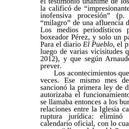
el testimonio unánime de lo
la calificó de “impresionant
inofensiva procesión” (p
“milagro” de una afluencia d
Los medios periodísticos p
boxeador Pérez, y solo un pa
Para el diario
El Pueblo
, el 
luego de varias vicisitudes 
2012), y que según Arnaudo
prever.
Los acontecimientos que
veces. Ese mismo mes de 
sancionó la primera ley de d
autorizaba el funcionamient
se llamaba entonces a los bur
relaciones entre la Iglesia c
ruptura jurídica: eliminó
calendario oficial, con lo cu