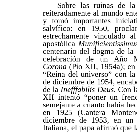
Sobre las ruinas de l
reiteradamente al mundo ente
y tomó importantes iniciat
salvífico: en 1950, pro
estrechamente vinculado a
apostólica
Munificientissim
centenario del dogma de la
celebración de un Año M
Corona
(Pío XII, 1954a); en 
“Reina del universo” con la
de diciembre de 1954, encabe
de la
Inefffabilis Deus
. Con l
XII intentó “poner un fre
semejante a cuanto había hec
en 1925 (Cantera Monten
diciembre de 1953,
en un 
Italiana, el papa afirmó que l