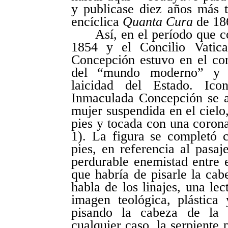
y publicase diez años más 
encíclica
Quanta Cura
de 18
Así, en el período que c
1854 y el Concilio Vatica
Concepción estuvo en el cor
del “mundo moderno” y e
laicidad del Estado. Ico
Inmaculada Concepción se as
mujer suspendida en el cielo,
pies y tocada con una corona
1). La figura se completó 
pies, en referencia al pasa
perdurable enemistad entre e
que habría de pisarle la cab
habla de los linajes, una lec
imagen teológica, plástica
pisando la cabeza de la s
cualquier caso, la serpiente 