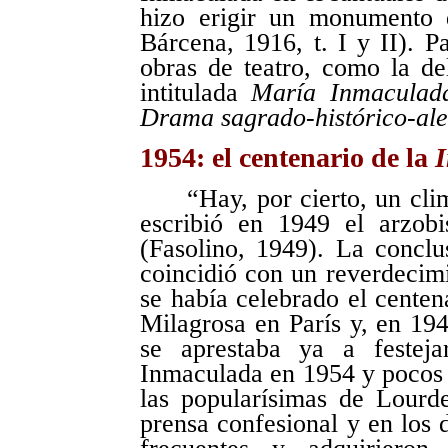
hizo erigir un monumento 
Bárcena, 1916, t. I y II). P
obras de teatro, como la de
intitulada
María Inmacula
Drama sagrado-histórico-al
1954: el centenario de la
I
“Hay, por cierto, un cl
escribió en 1949 el arzob
(Fasolino, 1949). La concl
coincidió con un reverdecim
se había celebrado el centen
Milagrosa en París y, en 1946
se aprestaba ya a festej
Inmaculada en 1954 y pocos a
las popularísimas de Lourde
prensa confesional y en los 