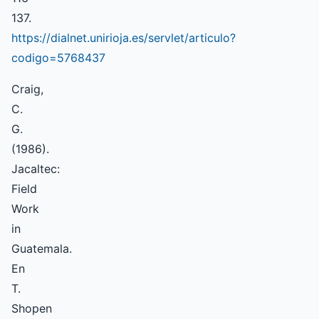
137.
https://dialnet.unirioja.es/servlet/articulo?
codigo=5768437
Craig,
C.
G.
(1986).
Jacaltec:
Field
Work
in
Guatemala.
En
T.
Shopen