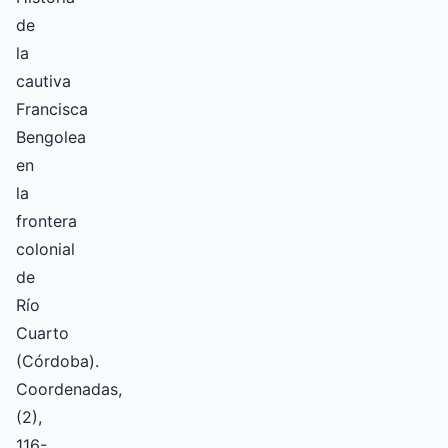
de
la
cautiva
Francisca
Bengolea
en
la
frontera
colonial
de
Río
Cuarto
(Córdoba).
Coordenadas,
(2),
116-