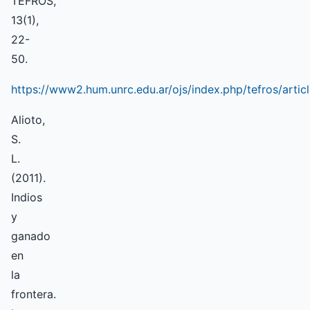
TEFROS,
13(1),
22-
50.
https://www2.hum.unrc.edu.ar/ojs/index.php/tefros/artic
Alioto,
S.
L.
(2011).
Indios
y
ganado
en
la
frontera.