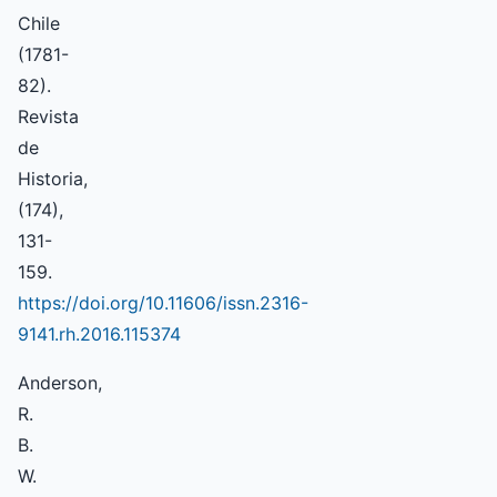
Chile
(1781-
82).
Revista
de
Historia,
(174),
131-
159.
https://doi.org/10.11606/issn.2316-
9141.rh.2016.115374
Anderson,
R.
B.
W.