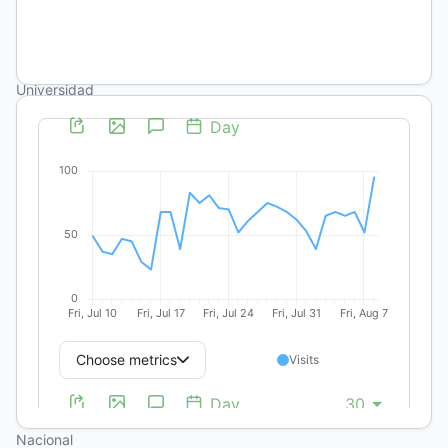
231X
Natalia
Salerno
Universidad
Nacional
del Sur
,
Instituto de
Humanidades
https://orcid.org/0000-
0002-
2412-
3991
Mariana
Vera
Universidad
Nacional