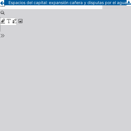
Espacios del capital: expansión cañera y disputas por el agua del río Grande en los orígenes del ingenio La Esperanza, provincia de Jujuy, 1882-1895