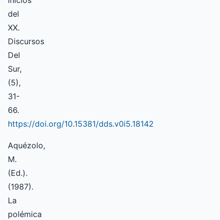
del
XX.
Discursos
Del
Sur,
(5),
31-
66.
https://doi.org/10.15381/dds.v0i5.18142
Aquézolo,
M.
(Ed.).
(1987).
La
polémica