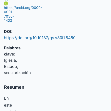
https://orcid.org/0000-
0001-
7050-
1423
DOI:
https://doi.org/10.19137/qs.v30i1.8460
Palabras
clave:
Iglesia,
Estado,
secularización
Resumen
En
este