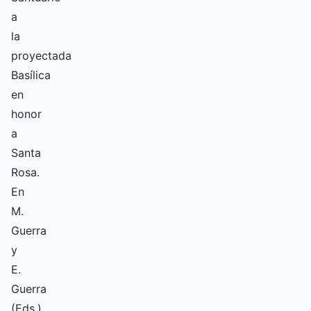
a
la
proyectada
Basílica
en
honor
a
Santa
Rosa.
En
M.
Guerra
y
E.
Guerra
(Eds.),