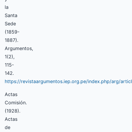
la
Santa
Sede
(1859-
1887).
Argumentos,
1(2),
115-
142.
https://revistaargumentos.iep.org.pe/index.php/arg/artic
Actas
Comisión.
(1928).
Actas
de