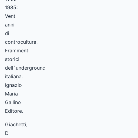
1985:
Venti
anni
di
controcultura.
Frammenti
storici
dell`underground
italiana.
Ignazio
Maria
Gallino
Editore.
Giachetti,
D