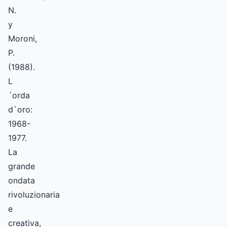
N.
y
Moroni,
P.
(1988).
L
´orda
d`oro:
1968-
1977.
La
grande
ondata
rivoluzionaria
e
creativa,