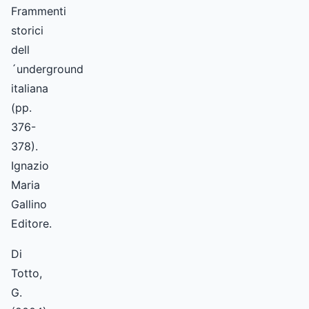
Frammenti
storici
dell
´underground
italiana
(pp.
376-
378).
Ignazio
Maria
Gallino
Editore.
Di
Totto,
G.