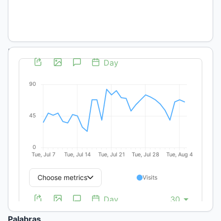
Científicas y
Tecnológicas
,
Consejo
Nacional de
Investigaciones
Científicas y
Técnicas
https://orcid.org/0009-
0009-
3896-
5936
DOI:
https://doi.org/10.19137/qs.v29i1.8427
Palabras