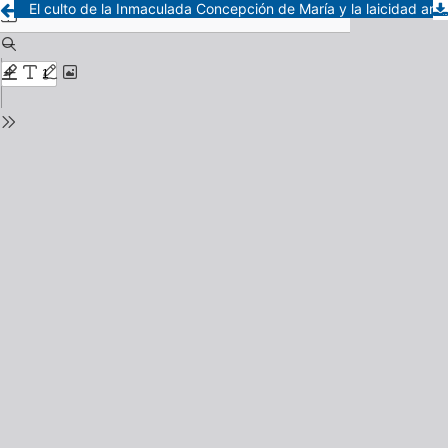
El culto de la Inmaculada Concepción de María y la laicidad argentina del siglo XX