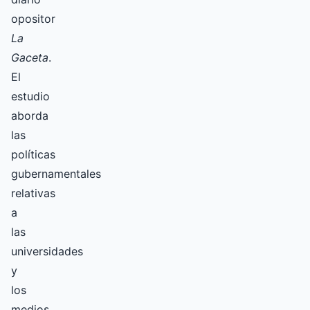
opositor
La
Gaceta
.
El
estudio
aborda
las
políticas
gubernamentales
relativas
a
las
universidades
y
los
medios