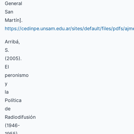
General
San
Martín].
https://cedinpe.unsam.edu.ar/sites/default/files/pdfs/ajm
Arribá,
S.
(2005).
El
peronismo
y
la
Política
de
Radiodifusión
(1946-
1955)