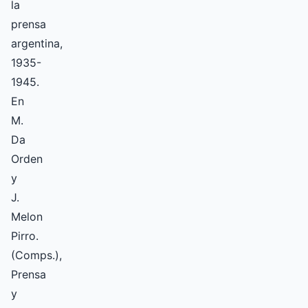
la
prensa
argentina,
1935-
1945.
En
M.
Da
Orden
y
J.
Melon
Pirro.
(Comps.),
Prensa
y