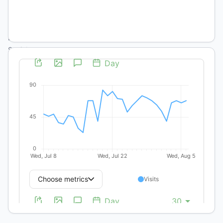
Letras -
Instituto
Superior de
Estudios
Sociales
https://orcid.org/0000-
0003-
3595-
5758
DOI:
https://doi.org/10.19137/qs.v30i1.8370
Palabras
clave:
peronismo,
prensa,
universidad