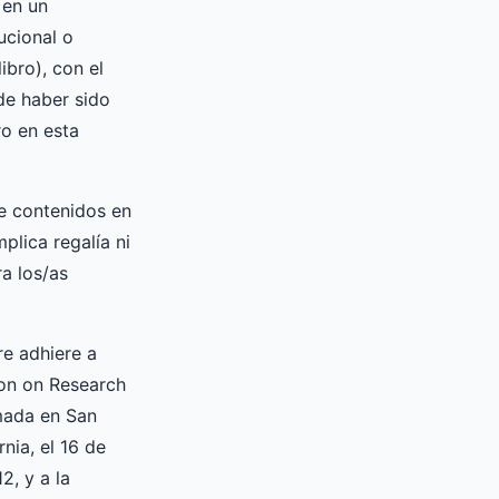
 en un
tucional o
libro), con el
de haber sido
o en esta
e contenidos en
mplica regalía ni
a los/as
re adhiere a
on on Research
mada en San
rnia, el 16 de
2, y a la