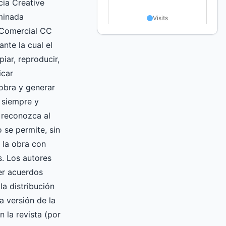
ncia Creative
inada
 Comercial CC
nte la cual el
iar, reproducir,
icar
obra y generar
 siempre y
 reconozca al
o se permite, sin
r la obra con
s. Los autores
er acuerdos
la distribución
a versión de la
 la revista (por