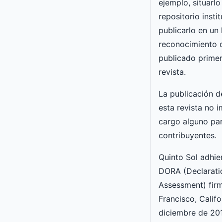
ejemplo, situarlo
repositorio insti
publicarlo en un 
reconocimiento 
publicado primer
revista.
La publicación d
esta revista no i
cargo alguno par
contribuyentes.
Quinto Sol adhie
DORA (Declarati
Assessment) fir
Francisco, Califo
diciembre de 201