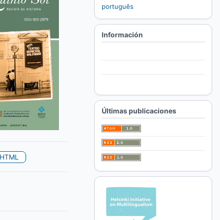
português
Información
Para lectores/as
Para autores/as
Para bibliotecarios/as
Últimas publicaciones
HTML