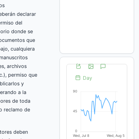
os
eberán declarar
rmiso del
torio donde se
documentos que
ajo, cualquiera
(manuscritos
es, archivos
c.), permiso que
blicarlos y
berando a la
itores de toda
 o reclamo de
utores deben