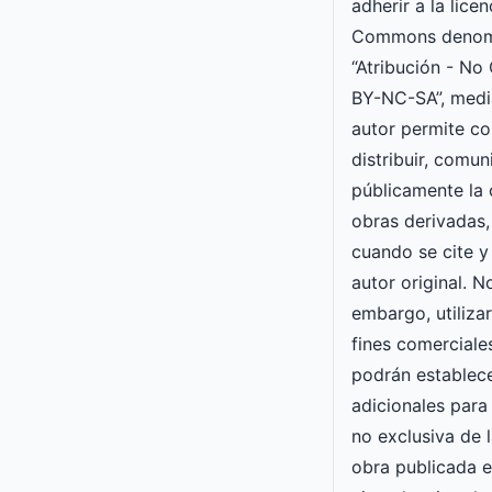
adherir a la lice
Commons denom
“Atribución - No
BY-NC-SA”, media
autor permite cop
distribuir, comun
públicamente la 
obras derivadas,
cuando se cite y
autor original. N
embargo, utiliza
fines comerciale
podrán establec
adicionales para 
no exclusiva de l
obra publicada en