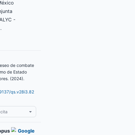
México
njunta
ALYC -
.
Deseo de combate
ismo de Estado
res. (2024).
19137/qs.v28i3.82
cita