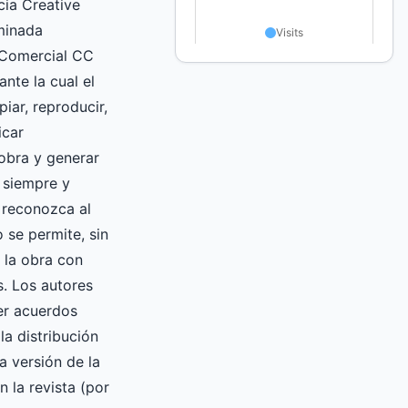
ncia Creative
inada
 Comercial CC
nte la cual el
iar, reproducir,
icar
obra y generar
 siempre y
 reconozca al
o se permite, sin
r la obra con
s. Los autores
er acuerdos
la distribución
a versión de la
 la revista (por