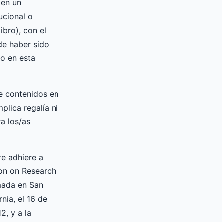
 en un
tucional o
libro), con el
de haber sido
o en esta
e contenidos en
mplica regalía ni
a los/as
re adhiere a
on on Research
mada en San
rnia, el 16 de
2, y a la