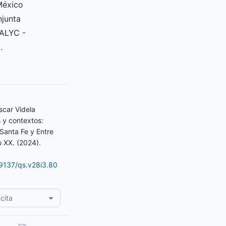
México
njunta
ALYC -
.
scar Videla
 y contextos:
 Santa Fe y Entre
o XX. (2024).
19137/qs.v28i3.80
cita