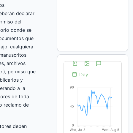
os
eberán declarar
rmiso del
torio donde se
documentos que
ajo, cualquiera
(manuscritos
es, archivos
c.), permiso que
blicarlos y
berando a la
itores de toda
 o reclamo de
utores deben