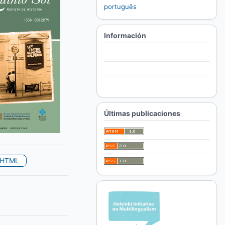
português
Información
Para lectores/as
Para autores/as
Para bibliotecarios/as
Últimas publicaciones
HTML