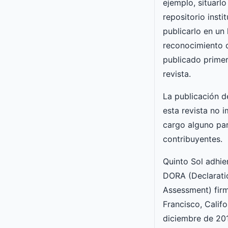
ejemplo, situarlo
repositorio insti
publicarlo en un 
reconocimiento 
publicado primer
revista.
La publicación d
esta revista no i
cargo alguno par
contribuyentes.
Quinto Sol adhie
DORA (Declarati
Assessment) fir
Francisco, Califo
diciembre de 201