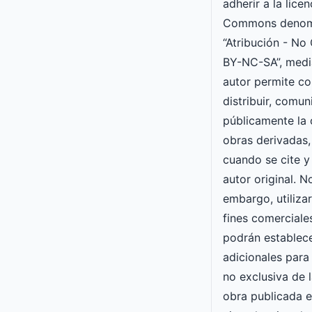
adherir a la lice
Commons denom
“Atribución - No
BY-NC-SA”, media
autor permite cop
distribuir, comun
públicamente la 
obras derivadas,
cuando se cite y
autor original. N
embargo, utiliza
fines comerciale
podrán establec
adicionales para 
no exclusiva de l
obra publicada en