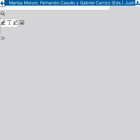
Marisa Moroni, Fernando Casullo y Gabriel Carrizo (Eds.) Justicia, seguridad y castigo. Concepciones y prácticas cotidianas en Patagonia (1884-1955)