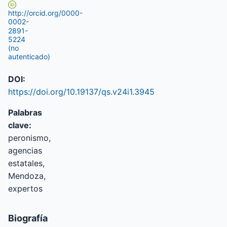
http://orcid.org/0000-
0002-
2891-
5224
(no
autenticado)
DOI:
https://doi.org/10.19137/qs.v24i1.3945
Palabras
clave:
peronismo,
agencias
estatales,
Mendoza,
expertos
Biografía