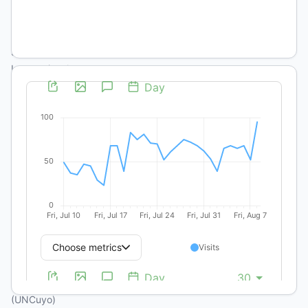
Estudios
Históricos,
Económicos,
Sociales e
Internacionales
(IDEHESI)
Unidad
Ejecutora en
Red del
Consejo
Nacional de
Investigaciones
Científicas y
Técnicas
(CONICET)
Universidad
Nacional de
Cuyo
(UNCuyo)