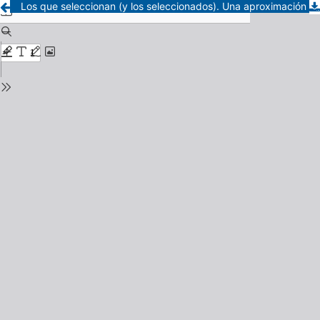
Los que seleccionan (y los seleccionados). Una aproximación a los diputados nacionales peronistas por la provincia de Buenos Aires entre 1946 y 1955