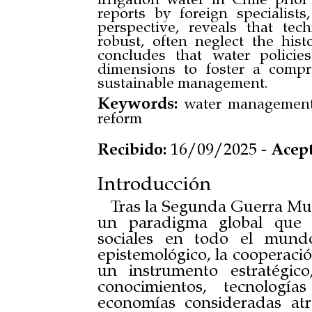
reports by foreign specialists
perspective, reveals that tec
robust, often neglect the hist
concludes that water policies
dimensions to foster a compr
sustainable management.
Keywords:
water management; 
reform
Recibido:
16/09/2025 -
Acept
Introducción
Tras la Segunda Guerra Mun
un paradigma global que o
sociales en todo el mundo
epistemológico, la cooperaci
un instrumento estratégic
conocimientos, tecnología
economías consideradas atra