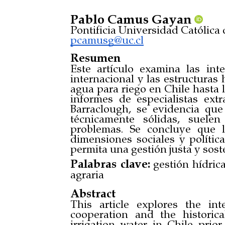
Pablo Camus Gayan
Pontificia Universidad Católica d
pcamusg@uc.cl
Resumen
Este artículo examina las int
internacional y las estructuras 
agua para riego en Chile hasta la
informes de especialistas ext
Barraclough, se evidencia que
técnicamente sólidas, suelen
problemas. Se concluye que la
dimensiones sociales y polític
permita una gestión justa y sost
Palabras clave:
gestión hídrica
agraria
Abstract
This article explores the int
cooperation and the historica
irrigation water in Chile prio