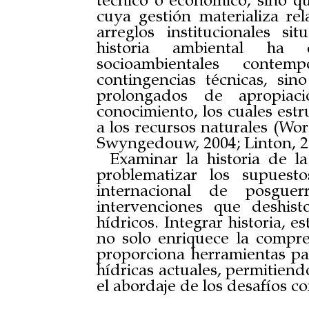
técnico o económico, sino 
cuya gestión materializa rela
arreglos institucionales si
historia ambiental ha 
socioambientales conte
contingencias técnicas, si
prolongados de apropiac
conocimiento, los cuales est
a los recursos naturales (Wor
Swyngedouw, 2004; Linton, 2
Examinar la historia de l
problematizar los supuest
internacional de posgue
intervenciones que deshisto
hídricos. Integrar historia, es
no solo enriquece la compr
proporciona herramientas par
hídricas actuales, permitiend
el abordaje de los desafíos c