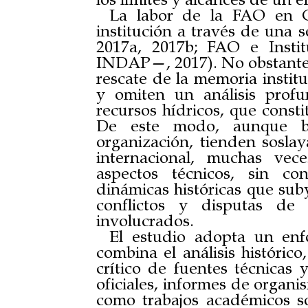
los límites y alcances de un e
La labor de la FAO en C
institución a través de una s
2017a, 2017b; FAO e Insti
INDAP—, 2017). No obstante, 
rescate de la memoria institu
y omiten un análisis prof
recursos hídricos, que consti
De este modo, aunque bus
organización, tienden soslay
internacional, muchas vec
aspectos técnicos, sin c
dinámicas históricas que suby
conflictos y disputas de 
involucrados.
El estudio adopta un enf
combina el análisis histórico,
crítico de fuentes técnicas
oficiales, informes de organi
como trabajos académicos sob