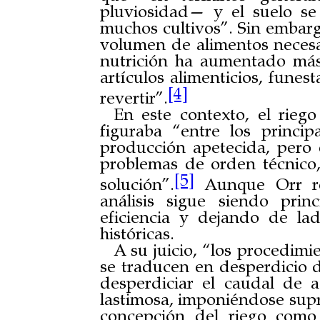
pluviosidad— y el suelo s
muchos cultivos”. Sin embargo
volumen de alimentos necesa
nutrición ha aumentado má
artículos alimenticios, funes
[4]
revertir”.
En este contexto, el riego
figuraba “entre los princip
producción apetecida, pero 
problemas de orden técnico,
[5]
solución”.
Aunque Orr re
análisis sigue siendo prin
eficiencia y dejando de lad
históricas.
A su juicio, “los procedimi
se traducen en desperdicio de
desperdiciar el caudal de 
lastimosa, imponiéndose supri
concepción del riego como