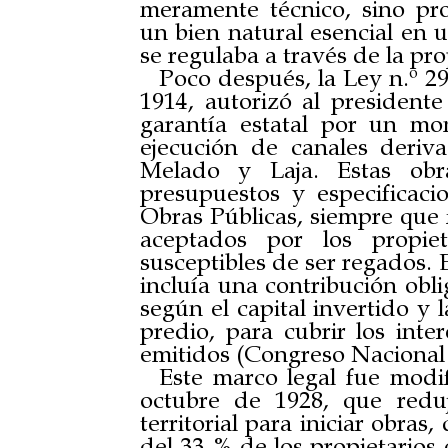
meramente técnico, sino pro
un bien natural esencial en u
se regulaba a través de la pr
Poco después, la Ley n.º 2
1914, autorizó al president
garantía estatal por un mo
ejecución de canales deriv
Melado y Laja. Estas obra
presupuestos y especificaci
Obras Públicas, siempre que 
aceptados por los propie
susceptibles de ser regados. 
incluía una contribución obli
según el capital invertido y
predio, para cubrir los inte
emitidos (Congreso Nacional 
Este marco legal fue modi
octubre de 1928, que reduj
territorial para iniciar obra
del 33 % de los propietarios