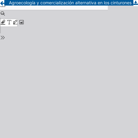
Agroecología y comercialización alternativa en los cinturones hortícolas de Argentina: caracterización del modelo y sus desafíos de consolidación