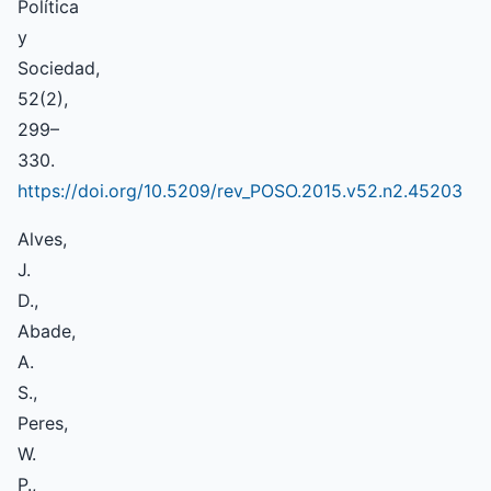
Política
y
Sociedad,
52(2),
299–
330.
https://doi.org/10.5209/rev_POSO.2015.v52.n2.45203
Alves,
J.
D.,
Abade,
A.
S.,
Peres,
W.
P.,