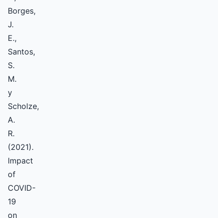
Borges,
J.
E.,
Santos,
S.
M.
y
Scholze,
A.
R.
(2021).
Impact
of
COVID-
19
on