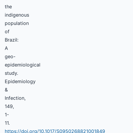
the
indigenous
population
of
Brazil:
A
geo-
epidemiological
study.
Epidemiology
&
Infection,
149,
1-
11.
https://doi.org/10.1017/S0950268821001849