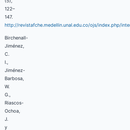
(5),
122–
147.
http://revistafche.medellin.unal.edu.co/ojs/index.php/in
Birchenall-
Jiménez,
C.
I.,
Jiménez-
Barbosa,
W.
G.,
Riascos-
Ochoa,
J.
y