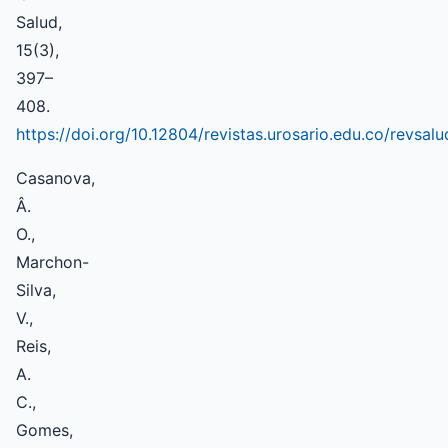
Salud,
15(3),
397–
408.
https://doi.org/10.12804/revistas.urosario.edu.co/revsal
Casanova,
Â.
O.,
Marchon-
Silva,
V.,
Reis,
A.
C.,
Gomes,