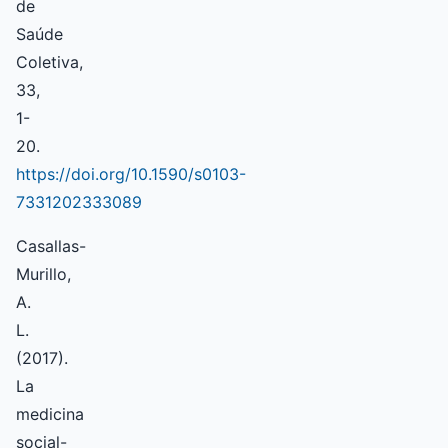
de
Saúde
Coletiva,
33,
1-
20.
https://doi.org/10.1590/s0103-
7331202333089
Casallas-
Murillo,
A.
L.
(2017).
La
medicina
social-