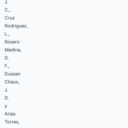
J.
C.,
Cruz
Rodriguez,
L.,
Rosero
Medina,
D.
F.,
Dussan
Chaux,
J.
D.
y
Arias
Torres,