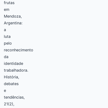
frutas
em
Mendoza,
Argentina:
a
luta
pelo
reconhecimento
da
identidade
trabalhadora.
História,
debates
e
tendências,
21(2),