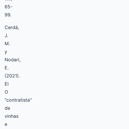
65-
99.
Cerdá,
J.
M.
y
Nodari,
E.
(2021).
El
O
"contratista"
de
vinhas
e