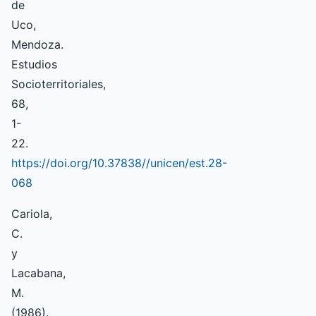
de
Uco,
Mendoza.
Estudios
Socioterritoriales,
68,
1-
22.
https://doi.org/10.37838//unicen/est.28-
068
Cariola,
C.
y
Lacabana,
M.
(1986).