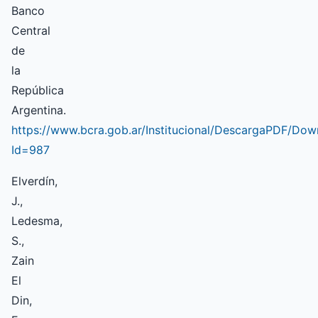
Banco
Central
de
la
República
Argentina.
https://www.bcra.gob.ar/Institucional/DescargaPDF/Do
Id=987
Elverdín,
J.,
Ledesma,
S.,
Zain
El
Din,