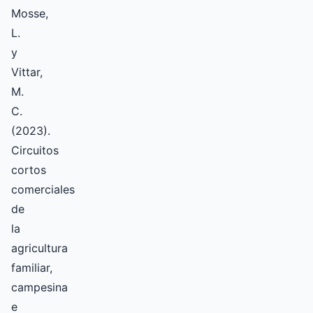
Mosse,
L.
y
Vittar,
M.
C.
(2023).
Circuitos
cortos
comerciales
de
la
agricultura
familiar,
campesina
e