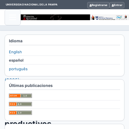
UNIVERSIDAD NACIONAL DE LA PAMPA
Registrarse
Entrar
Inicio
/
Idioma
Archivos
English
/
español
Vol. 32
português
Núm. 1
(2025):
Últimas publicaciones
/
Artículos
Circuitos
productivos