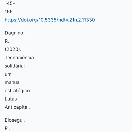
145–
166.
https://doi.org/10.5335/hdtv.21n.2.11330
Dagnino,
R.
(2020).
Tecnociência
solidária:
um
manual
estratégico.
Lutas
Anticapital.
Elosegui,
P.,