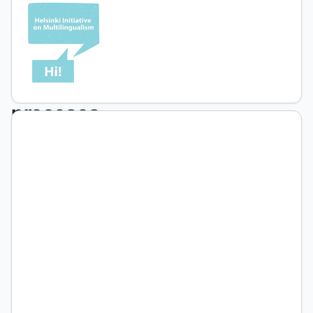
regionales
y
comercialización
asociativa:
procesos
de
innovación
en
la
Argentina
a
principios