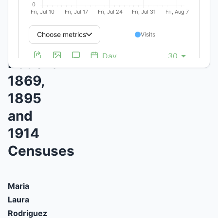
Perspectives
from
the
National
1869,
1895
and
1914
Censuses
Maria
Laura
Rodriguez