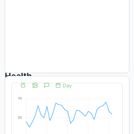
nacionales
de
1869,
1895
y
1914
//
Health
occupations
in
the
Argentinean
territory: