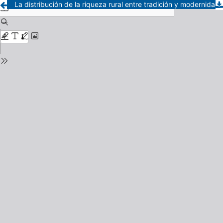
La distribución de la riqueza rural entre tradición y modernidad. Los casos de la Colonia Esperanza y el distrito de Paraná durante la década de 1860