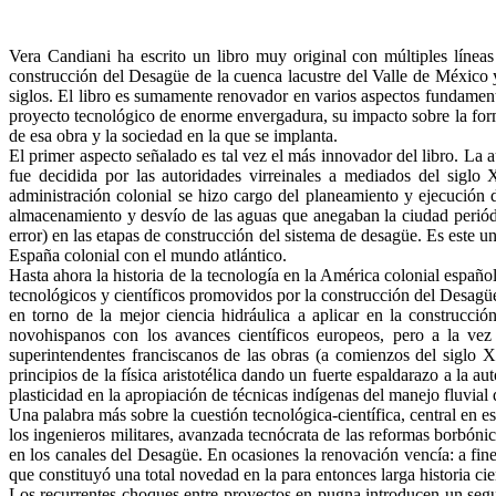
Vera Candiani ha escrito un libro muy original con múltiples líneas
construcción del Desagüe de la cuenca lacustre del Valle de México y 
siglos. El libro es sumamente renovador en varios aspectos fundamental
proyecto tecnológico de enorme envergadura, su impacto sobre la form
de esa obra y la sociedad en la que se implanta.
El primer aspecto señalado es tal vez el más innovador del libro. La 
fue decidida por las autoridades virreinales a mediados del sigl
administración colonial se hizo cargo del planeamiento y ejecución
almacenamiento y desvío de las aguas que anegaban la ciudad periód
error) en las etapas de construcción del sistema de desagüe. Es este u
España colonial con el mundo atlántico.
Hasta ahora la historia de la tecnología en la América colonial españo
tecnológicos y científicos promovidos por la construcción del Desagü
en torno de la mejor ciencia hidráulica a aplicar en la construcci
novohispanos con los avances científicos europeos, pero a la vez 
superintendentes franciscanos de las obras (a comienzos del siglo X
principios de la física aristotélica dando un fuerte espaldarazo a la 
plasticidad en la apropiación de técnicas indígenas del manejo fluvia
Una palabra más sobre la cuestión tecnológica-científica, central en e
los ingenieros militares, avanzada tecnócrata de las reformas borbón
en los canales del Desagüe. En ocasiones la renovación vencía: a fin
que constituyó una total novedad en la para entonces larga historia cie
Los recurrentes choques entre proyectos en pugna introducen un seg