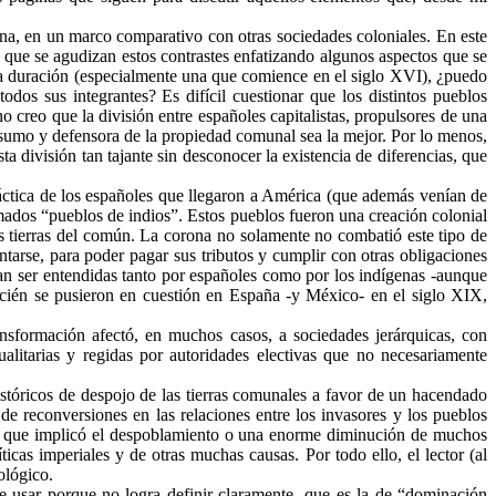
na, en un marco comparativo con otras sociedades coloniales. En este
 que se agudizan estos contrastes enfatizando algunos aspectos que se
rga duración (especialmente una que comience en el siglo XVI), ¿puedo
dos sus integrantes? Es difícil cuestionar que los distintos pueblos
o creo que la división entre españoles capitalistas, propulsores de una
onsumo y defensora de la propiedad comunal sea la mejor. Por lo menos,
a división tan tajante sin desconocer la existencia de diferencias, que
áctica de los españoles que llegaron a América (que además venían de
mados “pueblos de indios”. Estos pueblos fueron una creación colonial
as tierras del común. La corona no solamente no combatió este tipo de
ntarse, para poder pagar sus tributos y cumplir con otras obligaciones
dían ser entendidas tanto por españoles como por los indígenas -aunque
recién se pusieron en cuestión en España -y México- en el siglo XIX,
nsformación afectó, en muchos casos, a sociedades jerárquicas, con
ualitarias y regidas por autoridades electivas que no necesariamente
stóricos de despojo de las tierras comunales a favor de un hacendado
reconversiones en las relaciones entre los invasores y los pueblos
ica que implicó el despoblamiento o una enorme diminución de muchos
ticas imperiales y de otras muchas causas. Por todo ello, el lector (al
ológico.
 usar porque no logra definir claramente- que es la de “dominación