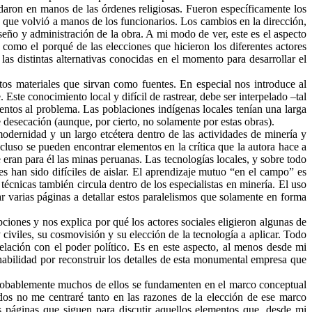
edaron en manos de las órdenes religiosas. Fueron específicamente los
, que volvió a manos de los funcionarios. Los cambios en la dirección,
iseño y administración de la obra. A mi modo de ver, este es el aspecto
 como el porqué de las elecciones que hicieron los diferentes actores
las distintas alternativas conocidas en el momento para desarrollar el
tos materiales que sirvan como fuentes. En especial nos introduce al
ste conocimiento local y difícil de rastrear, debe ser interpelado –tal
entos al problema. Las poblaciones indígenas locales tenían una larga
 desecación (aunque, por cierto, no solamente por estas obras).
odernidad y un largo etcétera dentro de las actividades de minería y
cluso se pueden encontrar elementos en la crítica que la autora hace a
eran para él las minas peruanas. Las tecnologías locales, y sobre todo
es han sido difíciles de aislar. El aprendizaje mutuo “en el campo” es
técnicas también circula dentro de los especialistas en minería. El uso
r varias páginas a detallar estos paralelismos que solamente en forma
ciones y nos explica por qué los actores sociales eligieron algunas de
 civiles, su cosmovisión y su elección de la tecnología a aplicar. Todo
elación con el poder político. Es en este aspecto, al menos desde mi
abilidad por reconstruir los detalles de esta monumental empresa que
Probablemente muchos de ellos se fundamenten en el marco conceptual
dos no me centraré tanto en las razones de la elección de ese marco
 páginas que siguen para discutir aquellos elementos que, desde mi