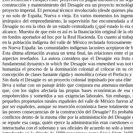
construcción y mantenimiento del Desagüe era un proyecto tecnológi
proyecto imperial. El personal técnico involucrado (desde quienes plan
y no solo de España, Nueva o vieja. En varios momentos los ingenie
jerárquico del emprendimiento, la supervisión fue encomendada a dife
Desagüe no era la obra de un estado centralizado (¿qué estado lo era
alcance. Muestra de que esto es así es la financiación original de la
en fondos aportados ad hoc por la Real Hacienda. En cuanto al trabajo,
en la población indígena del valle de México reclutada forzosamente 
en Nueva España: las comunidades indígenas lacustres aceptaron de b
Esta última afirmación avanza un tema final, las relaciones entre el
aspectos reseñados. La autora considera que el Desagüe era fruto d
fundamental dynamics in which the Desagüe was enmeshed was not that o
humaniza el proceso de la dominación colonial al colocar en su ce
concepción de clases bastante rígida y monolítica (véase el Prefacio y
Sin duda el Desagüe es un proyecto colonial impulsado por una elite
lleva a soñar con un paisaje árido que conjurara esa amenaza median
que, con los siglos afectaría las propias bases económicas de esa
empobrecidos y sometidos a sus exigencias laborales. Sin embargo, le
pequeños propietarios rurales españoles del valle de México fueron afe
por ser españoles, aunque su inserción económica fuese totalmente s
las peores consecuencias de la construcción del Desagüe? Es probable 
conflictos dentro de la misma elite por la administración del Desagü
se reparte esa carga, quién ejerce la administración eran cuestiones
interactuaba con el soberano y sus oficiales de acuerdo no solo a intere