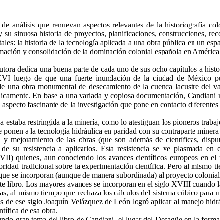
 de análisis que renuevan aspectos relevantes de la historiografía co
su sinuosa historia de proyectos, planificaciones, construcciones, reco
es: la historia de la tecnología aplicada a una obra pública en un espaci
ación y consolidación de la dominación colonial española en América; 
autora dedica una buena parte de cada uno de sus ocho capítulos a histo
o XVI luego de que una fuerte inundación de la ciudad de México pus
 de una obra monumental de desecamiento de la cuenca lacustre del v
icamente. En base a una variada y copiosa documentación, Candiani re
n aspecto fascinante de la investigación que pone en contacto diferente
la estaba restringida a la minería, como lo atestiguan los pioneros tra
e ponen a la tecnología hidráulica en paridad con su contraparte miner
ón y mejoramiento de las obras (que son además de científicas, dispu
de su resistencia a aplicarlos. Esta resistencia se ve plasmada en e
VII) quienes, aun conociendo los avances científicos europeos en el 
autoridad tradicional sobre la experimentación científica. Pero al mism
l que se incorporan (aunque de manera subordinada) al proyecto colonial
ste libro. Los mayores avances se incorporan en el siglo XVIII cuando l
icas, al mismo tiempo que rechaza los cálculos del sistema cúbico para
es de ese siglo Joaquín Velázquez de León logró aplicar al manejo hid
ntífica de esa obra.
undo gran tema del libro de Candiani, el lugar del Desagüe en la form