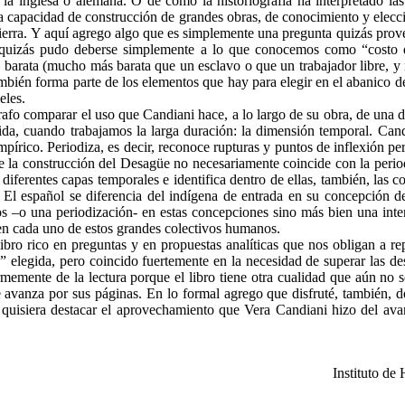
 la inglesa o alemana. O de cómo la historiografía ha interpretado las 
 capacidad de construcción de grandes obras, de conocimiento y elecci
tierra. Y aquí agrego algo que es simplemente una pregunta quizás prove
quizás pudo deberse simplemente a lo que conocemos como “costo 
 barata (mucho más barata que un esclavo o que un trabajador libre, y me
ién forma parte de los elementos que hay para elegir en el abanico de l
eles.
rafo comparar el uso que Candiani hace, a lo largo de su obra, de una d
dida, cuando trabajamos la larga duración: la dimensión temporal. Cand
empírico. Periodiza, es decir, reconoce rupturas y puntos de inflexión pe
 de la construcción del Desagüe no necesariamente coincide con la perio
 diferentes capas temporales e identifica dentro de ellas, también, las
 El español se diferencia del indígena de entrada en su concepción de
–o una periodización- en estas concepciones sino más bien una intensi
 en cada uno de estos grandes colectivos humanos.
ibro rico en preguntas y en propuestas analíticas que nos obligan a rep
” elegida, pero coincido fuertemente en la necesidad de superar las de
memente de la lectura porque el libro tiene otra cualidad que aún no señ
e avanza por sus páginas. En lo formal agrego que disfruté, también
quisiera destacar el aprovechamiento que Vera Candiani hizo del avan
Instituto d