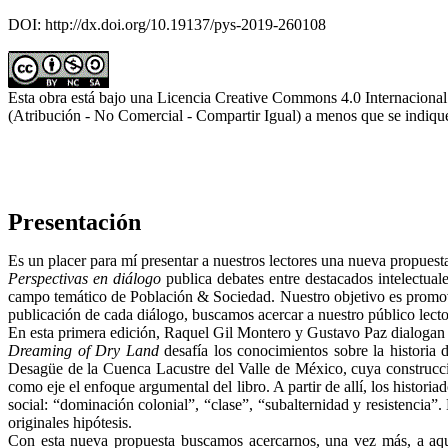
DOI: http://dx.doi.org/10.19137/pys-2019-260108
Esta obra está bajo una Licencia Creative Commons 4.0 Internacional
(Atribución - No Comercial - Compartir Igual) a menos que se indique
Presentación
Es un placer para mí presentar a nuestros lectores una nueva propue
Perspectivas en diálogo
publica debates entre destacados intelectual
campo temático de Población & Sociedad. Nuestro objetivo es promover 
publicación de cada diálogo, buscamos acercar a nuestro público lector
En esta primera edición, Raquel Gil Montero y Gustavo Paz dialogan 
Dreaming of Dry Land
desafía los conocimientos sobre la historia d
Desagüe de la Cuenca Lacustre del Valle de México, cuya construcci
como eje el enfoque argumental del libro. A partir de allí, los historia
social: “dominación colonial”, “clase”, “subalternidad y resistencia”.
originales hipótesis.
Con esta nueva propuesta buscamos acercarnos, una vez más, a aque