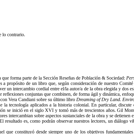
 lo contrario.
sta que forma parte de la Sección Reseñas de Población & Sociedad:
Pers
es a propósito de un libro que, según consideración de nuestro Comité E
un intercambio cordial entre el/la autor/a de la obra elegida y dos esp
 reflexiones conjuntas que combinen, de forma ágil y dinámica, enfoques
con Vera Candiani sobre su último libro
Dreaming of Dry Land.
Envir
e la tecnología aplicados a la historia colonial. En particular, discu
ón se inició en el siglo XVI y tomó más de trescientos años. Gil Mo
dores intercambian sobre aspectos sustanciales de la obra y se detienen en
 El resultado es, como podrán observar nuestros lectores, un diálogo vib
l que constituyó desde siempre uno de los objetivos fundamentales 