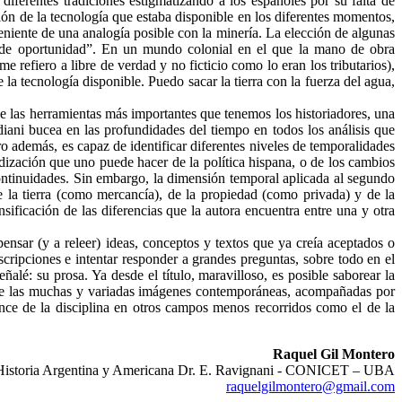
diferentes tradiciones estigmatizando a los españoles por su falta de
ón de la tecnología que estaba disponible en los diferentes momentos,
niente de una analogía posible con la minería. La elección de algunas
de oportunidad”. En un mundo colonial en el que la mano de obra
 refiero a libre de verdad y no ficticio como lo eran los tributarios),
a tecnología disponible. Puedo sacar la tierra con la fuerza del agua,
e las herramientas más importantes que tenemos los historiadores, una
iani bucea en las profundidades del tiempo en todos los análisis que
ro además, es capaz de identificar diferentes niveles de temporalidades
dización que uno puede hacer de la política hispana, o de los cambios
 continuidades. Sin embargo, la dimensión temporal aplicada al segundo
 la tierra (como mercancía), de la propiedad (como privada) y de la
ficación de las diferencias que la autora encuentra entre una y otra
ensar (y a releer) ideas, conceptos y textos que ya creía aceptados o
scripciones e intentar responder a grandes preguntas, sobre todo en el
alé: su prosa. Ya desde el título, maravilloso, es posible saborear la
, de las muchas y variadas imágenes contemporáneas, acompañadas por
ce de la disciplina en otros campos menos recorridos como el de la
Raquel Gil Montero
e Historia Argentina y Americana Dr. E. Ravignani - CONICET – UBA
raquelgilmontero@gmail.com