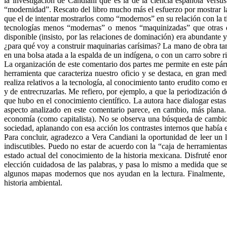
la investigación de Candiani que es la de la ciencia española versus
“modernidad”. Rescato del libro mucho más el esfuerzo por mostrar la
que el de intentar mostrarlos como “modernos” en su relación con la 
tecnologías menos “modernas” o menos “maquinizadas” que otras 
disponible (insisto, por las relaciones de dominación) era abundante y
¿para qué voy a construir maquinarias carísimas? La mano de obra tamb
en una bolsa atada a la espalda de un indígena, o con un carro sobre ri
La organización de este comentario dos partes me permite en este pár
herramienta que caracteriza nuestro oficio y se destaca, en gran me
realiza relativos a la tecnología, al conocimiento tanto erudito como 
y de entrecruzarlas. Me refiero, por ejemplo, a que la periodización
que hubo en el conocimiento científico. La autora hace dialogar estas
aspecto analizado en este comentario parece, en cambio, más plana.
economía (como capitalista). No se observa una búsqueda de cambios 
sociedad, aplanando con esa acción los contrastes internos que había
Para concluir, agradezco a Vera Candiani la oportunidad de leer un l
indiscutibles. Puedo no estar de acuerdo con la “caja de herramientas
estado actual del conocimiento de la historia mexicana. Disfruté enor
elección cuidadosa de las palabras, y pasa lo mismo a medida que s
algunos mapas modernos que nos ayudan en la lectura. Finalmente, 
historia ambiental.