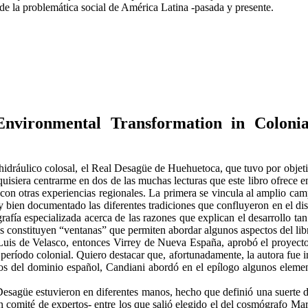
is de la problemática social de América Latina -pasada y presente.
vironmental Transformation in Colonia
hidráulico colosal, el Real Desagüe de Huehuetoca, que tuvo por objetiv
siera centrarme en dos de las muchas lecturas que este libro ofrece en t
con otras experiencias regionales. La primera se vincula al amplio campo
bien documentado las diferentes tradiciones que confluyeron en el di
rafía especializada acerca de las razones que explican el desarrollo tan 
uras constituyen “ventanas” que permiten abordar algunos aspectos del lib
is de Velasco, entonces Virrey de Nueva España, aprobó el proyecto 
eríodo colonial. Quiero destacar que, afortunadamente, la autora fue in
os del dominio español, Candiani abordó en el epílogo algunos elemen
 Desagüe estuvieron en diferentes manos, hecho que definió una suerte de
 comité de expertos- entre los que salió elegido el del cosmógrafo Mar