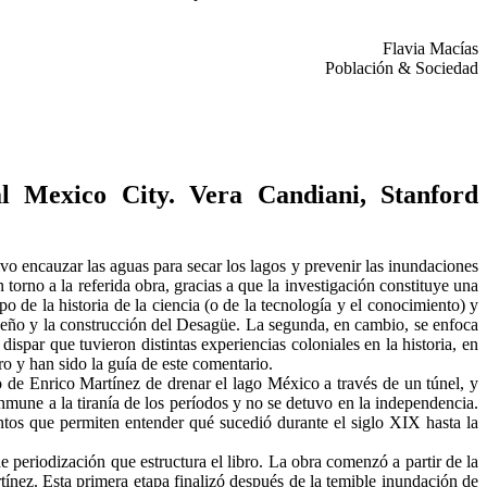
Flavia Macías
Población & Sociedad
l Mexico City. Vera Candiani, Stanford
o encauzar las aguas para secar los lagos y prevenir las inundaciones
orno a la referida obra, gracias a que la investigación constituye una
 de la historia de la ciencia (o de la tecnología y el conocimiento) y
seño y la construcción del Desagüe. La segunda, en cambio, se enfoca
dispar que tuvieron distintas experiencias coloniales en la historia, en
ro y han sido la guía de este comentario.
de Enrico Martínez de drenar el lago México a través de un túnel, y
mune a la tiranía de los períodos y no se detuvo en la independencia.
tos que permiten entender qué sucedió durante el siglo XIX hasta la
 periodización que estructura el libro. La obra comenzó a partir de la
tínez. Esta primera etapa finalizó después de la temible inundación de