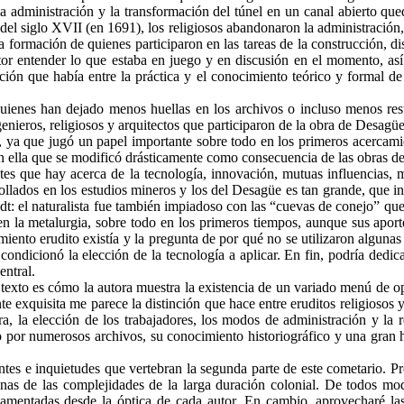
 la administración y la transformación del túnel en un canal abierto qu
del siglo XVII (en 1691), los religiosos abandonaron la administración
a formación de quienes participaron en las tareas de la construcción, d
tor entender lo que estaba en juego y en discusión en el momento, así
ción que había entre la práctica y el conocimiento teórico y formal de 
 quienes han dejado menos huellas en los archivos o incluso menos res
ieros, religiosos y arquitectos que participaron de la obra de Desagüe. E
ta, ya que jugó un papel importante sobre todo en los primeros acercami
n ella que se modificó drásticamente como consecuencia de las obras de
es que hay acerca de la tecnología, innovación, mutuas influencias, m
rollados en los estudios mineros y los del Desagüe es tan grande, que in
: el naturalista fue también impiadoso con las “cuevas de conejo” que 
en la metalurgia, sobre todo en los primeros tiempos, aunque sus aport
miento erudito existía y la pregunta de por qué no se utilizaron algunas 
ndicionó la elección de la tecnología a aplicar. En fin, podría dedica
entral.
texto es cómo la autora muestra la existencia de un variado menú de op
te exquisita me parece la distinción que hace entre eruditos religiosos y
a, la elección de los trabajadores, los modos de administración y la r
 por numerosos archivos, su conocimiento historiográfico y una gran h
tes e inquietudes que vertebran la segunda parte de este cometario. 
unas de las complejidades de la larga duración colonial. De todos mo
mentadas desde la óptica de cada autor. En cambio, aprovecharé las