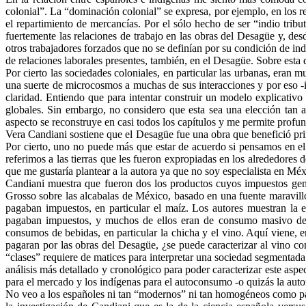
colonial”. La “dominación colonial” se expresa, por ejemplo, en los r
el repartimiento de mercancías. Por el sólo hecho de ser “indio tribut
fuertemente las relaciones de trabajo en las obras del Desagüe y, des
otros trabajadores forzados que no se definían por su condición de ind
de relaciones laborales presentes, también, en el Desagüe. Sobre esta 
Por cierto las sociedades coloniales, en particular las urbanas, er
una suerte de microcosmos a muchas de sus interacciones y por eso ‑i
claridad. Entiendo que para intentar construir un modelo explicativo 
globales. Sin embargo, no considero que esta sea una elección tan 
aspecto se reconstruye en casi todos los capítulos y me permite prof
Vera Candiani sostiene que el Desagüe fue una obra que benefició pri
Por cierto, uno no puede más que estar de acuerdo si pensamos en el
referimos a las tierras que les fueron expropiadas en los alrededore
que me gustaría plantear a la autora ya que no soy especialista en Méx
Candiani muestra que fueron dos los productos cuyos impuestos gener
Grosso sobre las alcabalas de México, basado en una fuente maravillo
pagaban impuestos, en particular el maíz. Los autores muestran la
pagaban impuestos, y muchos de ellos eran de consumo masivo de 
consumos de bebidas, en particular la chicha y el vino. Aquí viene, e
pagaran por las obras del Desagüe, ¿se puede caracterizar al vino c
“clases” requiere de matices para interpretar una sociedad segmentada
análisis más detallado y cronológico para poder caracterizar este asp
para el mercado y los indígenas para el autoconsumo -o quizás la auto
No veo a los españoles ni tan “modernos” ni tan homogéneos como para