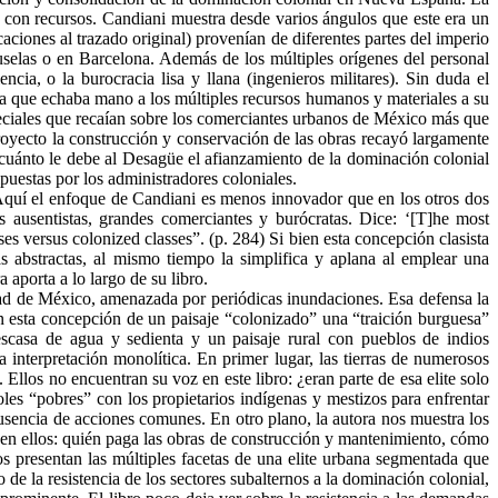
con recursos. Candiani muestra desde varios ángulos que este era un
aciones al trazado original) provenían de diferentes partes del imperio
selas o en Barcelona. Además de los múltiples orígenes del personal
cia, o la burocracia lisa y llana (ingenieros militares). Sin duda el
va que echaba mano a los múltiples recursos humanos y materiales a su
speciales que recaían sobre los comerciantes urbanos de México más que
 proyecto la construcción y conservación de las obras recayó largamente
 cuánto le debe al Desagüe el afianzamiento de la dominación colonial
uestas por los administradores coloniales.
. Aquí el enfoque de Candiani es menos innovador que en los otros dos
s ausentistas, grandes comerciantes y burócratas. Dice: ‘[T]he most
s versus colonized classes”. (p. 284) Si bien esta concepción clasista
 abstractas, al mismo tiempo la simplifica y aplana al emplear una
 aporta a lo largo de su libro.
dad de México, amenazada por periódicas inundaciones. Esa defensa la
n esta concepción de un paisaje “colonizado” una “traición burguesa”
escasa de agua y sedienta y un paisaje rural con pueblos de indios
 interpretación monolítica. En primer lugar, las tierras de numerosos
Ellos no encuentran su voz en este libro: ¿eran parte de esa elite solo
es “pobres” con los propietarios indígenas y mestizos para enfrentar
ausencia de acciones comunes. En otro plano, la autora nos muestra los
 en ellos: quién paga las obras de construcción y mantenimiento, cómo
os presentan las múltiples facetas de una elite urbana segmentada que
o de la resistencia de los sectores subalternos a la dominación colonial,