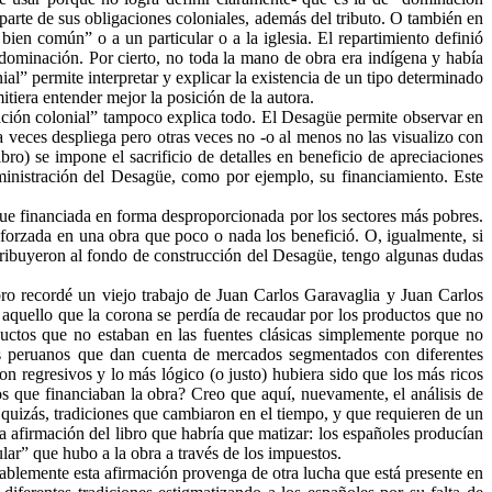
parte de sus obligaciones coloniales, además del tributo. O también en
 bien común” o a un particular o a la iglesia. El repartimiento definió
a dominación. Por cierto, no toda la mano de obra era indígena y había
al” permite interpretar y explicar la existencia de un tipo determinado
tiera entender mejor la posición de la autora.
ación colonial” tampoco explica todo. El Desagüe permite observar en
 veces despliega pero otras veces no -o al menos no las visualizo con
bro) se impone el sacrificio de detalles en beneficio de apreciaciones
ministración del Desagüe, como por ejemplo, su financiamiento. Este
fue financiada en forma desproporcionada por los sectores más pobres.
forzada en una obra que poco o nada los benefició. O, igualmente, si
ntribuyeron al fondo de construcción del Desagüe, tengo algunas dudas
bro recordé un viejo trabajo de Juan Carlos Garavaglia y Juan Carlos
 aquello que la corona se perdía de recaudar por los productos que no
uctos que no estaban en las fuentes clásicas simplemente porque no
s peruanos que dan cuenta de mercados segmentados con diferentes
on regresivos y lo más lógico (o justo) hubiera sido que los más ricos
s que financiaban la obra? Creo que aquí, nuevamente, el análisis de
 quizás, tradiciones que cambiaron en el tiempo, y que requieren de un
a afirmación del libro que habría que matizar: los españoles producían
lar” que hubo a la obra a través de los impuestos.
ablemente esta afirmación provenga de otra lucha que está presente en