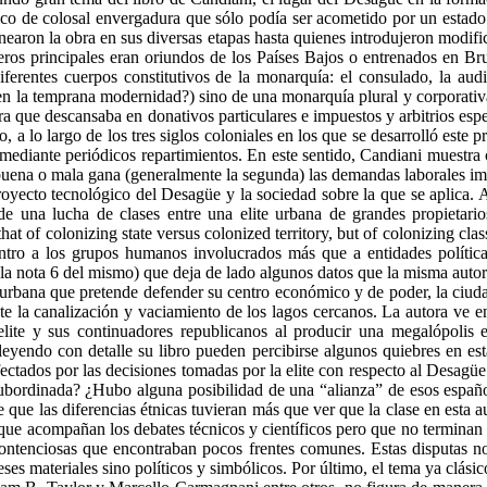
co de colosal envergadura que sólo podía ser acometido por un estado 
earon la obra en sus diversas etapas hasta quienes introdujeron modific
ros principales eran oriundos de los Países Bajos o entrenados en Bru
rentes cuerpos constitutivos de la monarquía: el consulado, la audien
 en la temprana modernidad?) sino de una monarquía plural y corporati
 obra que descansaba en donativos particulares e impuestos y arbitrios e
 a lo largo de los tres siglos coloniales en los que se desarrolló este
mediante periódicos repartimientos. En este sentido, Candiani muestra
uena o mala gana (generalmente la segunda) las demandas laborales imp
 proyecto tecnológico del Desagüe y la sociedad sobre la que se aplica
e una lucha de clases entre una elite urbana de grandes propietario
f colonizing state versus colonized territory, but of colonizing classe
ntro a los grupos humanos involucrados más que a entidades políticas
 la nota 6 del mismo) que deja de lado algunos datos que la misma autora
 urbana que pretende defender su centro económico y de poder, la ciu
te la canalización y vaciamiento de los lagos cercanos. La autora ve e
 elite y sus continuadores republicanos al producir una megalópolis 
yendo con detalle su libro pueden percibirse algunos quiebres en esta
ctados por las decisiones tomadas por la elite con respecto al Desagüe. 
ubordinada? ¿Hubo alguna posibilidad de una “alianza” de esos español
que las diferencias étnicas tuvieran más que ver que la clase en esta 
e que acompañan los debates técnicos y científicos pero que no terminan
 contenciosas que encontraban pocos frentes comunes. Estas disputas n
ses materiales sino políticos y simbólicos. Por último, el tema ya clásic