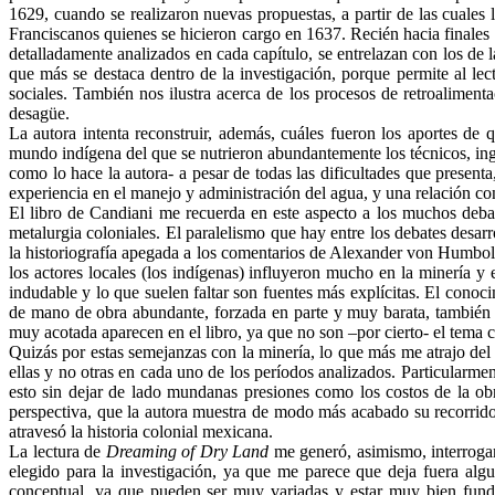
1629, cuando se realizaron nuevas propuestas, a partir de las cuales
Franciscanos quienes se hicieron cargo en 1637. Recién hacia finales 
detalladamente analizados en cada capítulo, se entrelazan con los de l
que más se destaca dentro de la investigación, porque permite al lec
sociales. También nos ilustra acerca de los procesos de retroalimenta
desagüe.
La autora intenta reconstruir, además, cuáles fueron los aportes de
mundo indígena del que se nutrieron abundantemente los técnicos, ingen
como lo hace la autora- a pesar de todas las dificultades que presen
experiencia en el manejo y administración del agua, y una relación co
El libro de Candiani me recuerda en este aspecto a los muchos debat
metalurgia coloniales. El paralelismo que hay entre los debates desar
la historiografía apegada a los comentarios de Alexander von Humboldt
los actores locales (los indígenas) influyeron mucho en la minería y 
indudable y lo que suelen faltar son fuentes más explícitas. El conoci
de mano de obra abundante, forzada en parte y muy barata, también co
muy acotada aparecen en el libro, ya que no son –por cierto- el tema c
Quizás por estas semejanzas con la minería, lo que más me atrajo del 
ellas y no otras en cada uno de los períodos analizados. Particularmen
esto sin dejar de lado mundanas presiones como los costos de la obr
perspectiva, que la autora muestra de modo más acabado su recorrido
atravesó la historia colonial mexicana.
La lectura de
Dreaming of Dry Land
me generó, asimismo, interrogan
elegido para la investigación, ya que me parece que deja fuera alg
conceptual, ya que pueden ser muy variadas y estar muy bien funda