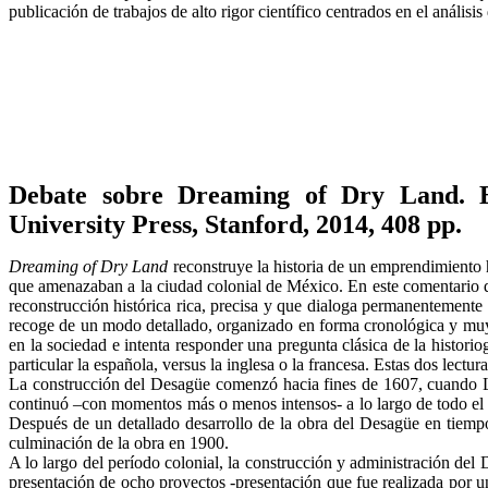
publicación de trabajos de alto rigor científico centrados en el anális
Debate sobre Dreaming of Dry Land. En
University Press, Stanford, 2014, 408 pp.
Dreaming of Dry Land
reconstruye la historia de un emprendimiento 
que amenazaban a la ciudad colonial de México. En este comentario qui
reconstrucción histórica rica, precisa y que dialoga permanentemente 
recoge de un modo detallado, organizado en forma cronológica y muy 
en la sociedad e intenta responder una pregunta clásica de la historiog
particular la española, versus la inglesa o la francesa. Estas dos lect
La construcción del Desagüe comenzó hacia fines de 1607, cuando Lu
continuó –con momentos más o menos intensos- a lo largo de todo el p
Después de un detallado desarrollo de la obra del Desagüe en tiemp
culminación de la obra en 1900.
A lo largo del período colonial, la construcción y administración del
presentación de ocho proyectos -presentación que fue realizada por un