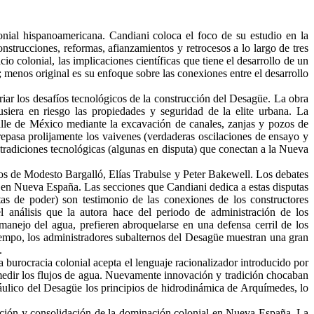
lonial hispanoamericana. Candiani coloca el foco de su estudio en la
nstrucciones, reformas, afianzamientos y retrocesos a lo largo de tres
o colonial, las implicaciones científicas que tiene el desarrollo de un
menos original es su enfoque sobre las conexiones entre el desarrollo
riar los desafíos tecnológicos de la construcción del Desagüe. La obra
iera en riesgo las propiedades y seguridad de la elite urbana. La
alle de México mediante la excavación de canales, zanjas y pozos de
pasa prolijamente los vaivenes (verdaderas oscilaciones de ensayo y
s tradiciones tecnológicas (algunas en disputa) que conectan a la Nueva
bajos de Modesto Bargalló, Elías Trabulse y Peter Bakewell. Los debates
a en Nueva España. Las secciones que Candiani dedica a estas disputas
tas de poder) son testimonio de las conexiones de los constructores
l análisis que la autora hace del periodo de administración de los
manejo del agua, prefieren abroquelarse en una defensa cerril de los
o tiempo, los administradores subalternos del Desagüe muestran una gran
.
a burocracia colonial acepta el lenguaje racionalizador introducido por
 medir los flujos de agua. Nuevamente innovación y tradición chocaban
ráulico del Desagüe los principios de hidrodinámica de Arquímedes, lo
ación y consolidación de la dominación colonial en Nueva España. La