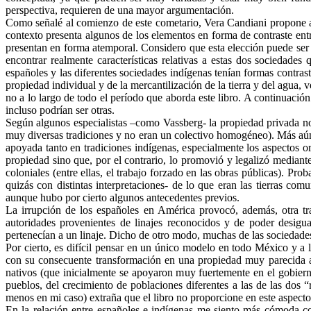
perspectiva, requieren de una mayor argumentación.
Como señalé al comienzo de este cometario, Vera Candiani propone an
contexto presenta algunos de los elementos en forma de contraste ent
presentan en forma atemporal. Considero que esta elección puede ser 
encontrar realmente características relativas a estas dos sociedade
españoles y las diferentes sociedades indígenas tenían formas contrast
propiedad individual y de la mercantilización de la tierra y del agua
no a lo largo de todo el período que aborda este libro. A continuación
incluso podrían ser otras.
Según algunos especialistas –como Vassberg- la propiedad privada no
muy diversas tradiciones y no eran un colectivo homogéneo). Más aún,
apoyada tanto en tradiciones indígenas, especialmente los aspectos o
propiedad sino que, por el contrario, lo promovió y legalizó mediante
coloniales (entre ellas, el trabajo forzado en las obras públicas). P
quizás con distintas interpretaciones- de lo que eran las tierras c
aunque hubo por cierto algunos antecedentes previos.
La irrupción de los españoles en América provocó, además, otra tr
autoridades provenientes de linajes reconocidos y de poder desigual
pertenecían a un linaje. Dicho de otro modo, muchas de las sociedades 
Por cierto, es difícil pensar en un único modelo en todo México y a
con su consecuente transformación en una propiedad muy parecida a
nativos (que inicialmente se apoyaron muy fuertemente en el gobier
pueblos, del crecimiento de poblaciones diferentes a las de las dos “r
menos en mi caso) extraña que el libro no proporcione en este aspecto 
En la relación entre españoles e indígenas me siento más cómoda c