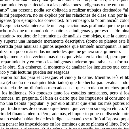
epartimientos que afectaban a las poblaciones indígenas y que eran una 
ario” una persona podía ser obligada a realizar trabajos destinados “al
de mi perspectiva, no se explica por las relaciones de clase sino por l
ígenas (por ejemplo, los convictos). Sin embargo, la “dominación coloni
divergencia sería interesante una explicación más profunda que me permi
an mucho más que un mundo de españoles e indígenas y por eso la “domin
magino- requiere de herramientas de análisis complejas, que la autora a
y superar una instancia meramente descriptiva (como se plantea este li
acertada para analizar algunos aspectos que también acompañan la ad
undizar un poco más en las inquietudes que me genera su argumento.
ncipalmente a los vecinos más ricos que vivían en la ciudad, pero que 
 repartimiento y en cómo los indígenas tuvieron que trabajar en forma 
s de la obra. Sin embargo, al momento de analizar los impuestos que co
ico y mis lecturas pueden ser sesgadas.
aron fondos para el Desagüe: el vino y la carne. Mientras leía el li
sa (el sueño de cualquier historiador) que fue hecha para evaluar todo
 existencia de un dinámico mercado en el que circulaban muchos prod
los indígenas. No conozco tanto los estudios mexicanos, pero si lo
ntonces, mi pregunta. Si bien es cierto que los impuestos al consumo s
omo una bebida “popular” y por ello afirmar que eran los más pobres lo
 por tradiciones de consumo que tienen que ver con su origen étnico. Y
ecto del financiamiento. Pero, además, el impuesto pone en discusión otr
ra no estaba hablando de los indígenas cuando se refirió al “apoyo popu
 pensar las imposiciones en los términos que se plantea el libro. Prob