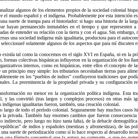
alizar algunos de los elementos propios de la sociedad colonial hispa
re el mundo español y el indígena. Probablemente por esta intención es
una suerte de trampa para el historiador: si hago una historia de la la
s que hayan permanecido inmutables en el tiempo y que representen a to
adas de entender su relación con la tierra y con el agua. Sin embargo, n
, versus una sociedad indígena más igualitaria, productora para el autoc
 seleccionaré solamente algunos de los aspectos que para mí discuten est
 existía tal como la conocemos en el siglo XVI en España, ni en la pr
 formas colectivas hispánicas influyeron en la organización de los lla
rganizativos internos, como en hispánicas, entre ellos el concepto de l
 un principio muy simple: los tributarios necesitaban tierras para alime
robablemente en los “pueblos de indios” confluyeron tradiciones que po
omunales. La preeminencia de la propiedad privada y su configuración 
ansformación no menor en la organización política indígena. Esta tra
, y las convirtió (tras largos y complejos procesos) en otras más ig
indígenas igualitarias fueron, también, una creación colonial.
 lo largo de todo el período colonial. Seguramente hay muchos casos hi
 la privada. También hay enormes cambios que fueron consecuencia de 
no indirecto, pero luego no hizo tanta falta), de la debacle demográf
epúblicas” de indios y españoles (mestizas y afromestizas), de las polí
una suerte de periodización como sí lo hace respecto al desarrollo tecn
on una fórmula conceptual que la autora no comparte -o que no quiere