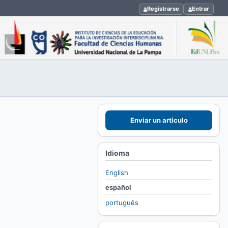
Registrarse
Entrar
Enviar un artículo
Idioma
English
español
português