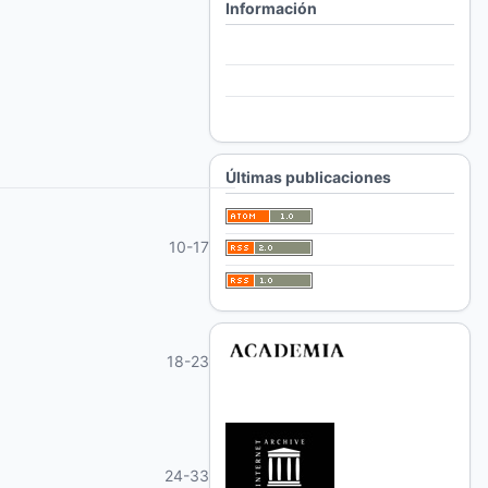
Información
Para lectores/as
Para autores/as
Para bibliotecarios/as
Últimas publicaciones
10-17
18-23
24-33