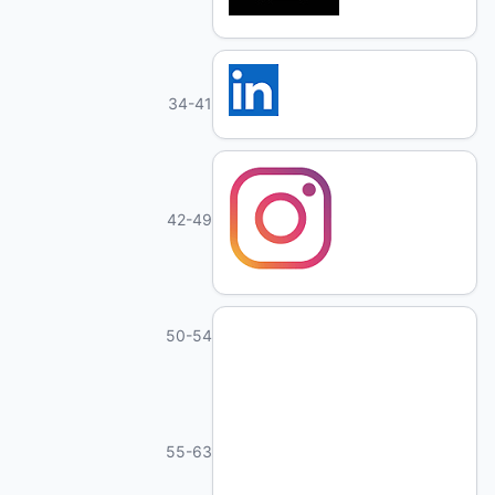
34-41
42-49
50-54
55-63