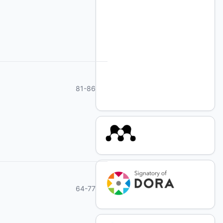
81-86
64-77