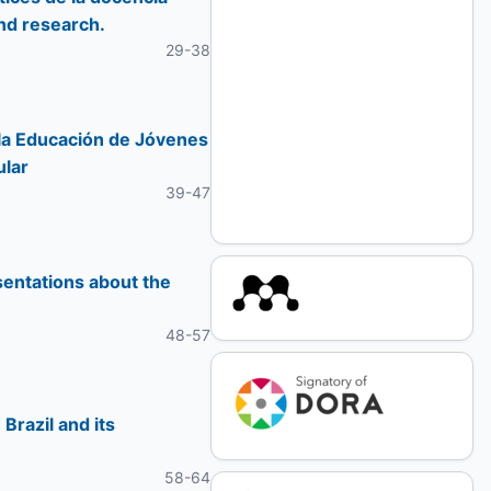
nd research.
29-38
e la Educación de Jóvenes
ular
39-47
sentations about the
48-57
Brazil and its
58-64