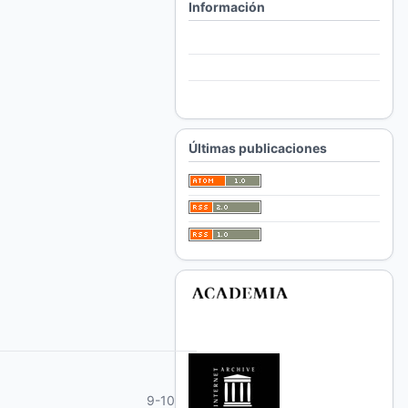
Información
Para lectores/as
Para autores/as
Para bibliotecarios/as
Últimas publicaciones
9-10