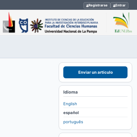
Registrarse
Entrar
Enviar un artículo
Idioma
English
español
português