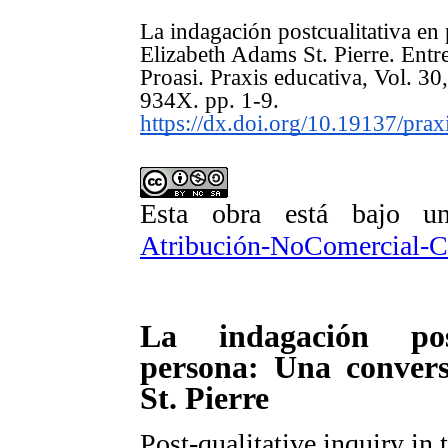
La indagación postcualitativa e
Elizabeth Adams St. Pierre. Entr
Proasi. Praxis educativa, Vol. 
934X. pp.
1-9.
http
s://dx.doi.org/10.19137/pra
Esta obra está bajo 
Atribución-NoComercial-Co
La indagación pos
persona: Una conver
St. Pierre
Post-qualitative inquiry in 