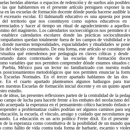
uelas heridas abiertas o espacios de redención y de sueños aún posibles
de las que hablaremos en el presente artículo persiguen exponer la ne
cha en las escuelas de formación docente dónde pueda hacerse audible l
l escenario escolar. El tlalmanalli educativo es una apuesta por pone
s del territorio que nos constituyen como sujetos educativos en 
ferenciados y hacer al tiempo un ritual de agradecimiento a aquello
amino del magisterio. Los calendarios socioecológicos nos permiten ir 
 establece calendarios escolares donde las prácticas sociocultural
ompañamos quedan totalmente fuera de los campos de visibilidad e in
os donde nuestras temporalidades, espacialidades y ritualidades se pon
ión del vínculo comunitario. De esta forma, este artículo se constituye d
extualiza qué entendemos por pedagogía en claves críticas y desde 
portando datos contextuales de las escuelas de formación docen
 como variables que nos permiten comprender dónde estamos situados 
 Puebla, México para un lector no familiarizado con nuestra real
s posicionamientos metodológicos que nos permiten enunciar la form
as Escuelas Normales. En el tercer apartado hablamos de las dos e
e. En el cuarto apartado planteamos algunos hallazgos para tra
 en nuestras Escuelas de formación inicial docente y en un quinto apar
stro estudio.
n de ideas, las presentes reflexiones parten de la centralidad de la peda
o campo de lucha para hacerle frente a los embates del neofacismo del
ido acuerpada la esperanza en el pensamiento crítico haciendo énfasis 
propender a problematizar cuáles podrían ser algunos caminos para se
educación, la escuela, el vínculo, arraigo y cuidado que necesitamos par
mundo. La educación es un acto político Freire dixit. En el presente
n de la esperanza como constitutiva de la posibilidad de un mundo que
o como hálito de vida contra toda forma de barbarie, escarnio y viol