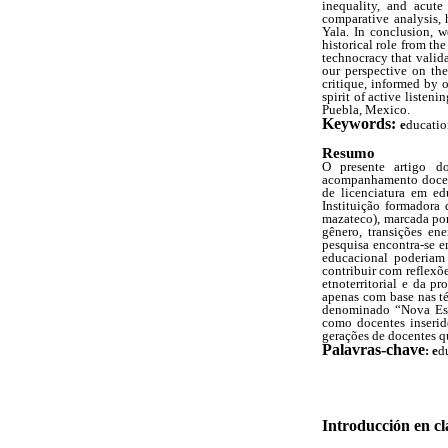
inequality, and acute
comparative analysis, 
Yala. In conclusion, w
historical role from t
technocracy that valida
our perspective on th
critique, informed by 
spirit of active liste
Puebla, Mexico.
Keywords:
e
ducation
Resumo
O presente artigo do
acompanhamento docente
de licenciatura em ed
Instituição formadora 
mazateco), marcada por
gênero, transições ene
pesquisa encontra-se e
educacional poderiam 
contribuir com reflexõe
etnoterritorial e da p
apenas com base nas té
denominado “Nova Escol
como docentes inserid
gerações de docentes 
Palavras-chave
: e
d
Introducción en c