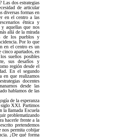
? Las dos estrategias
cesidad de articular
as diversas formas en
r en el centro a las
escenarios étnica y
s y aquellas que nos
más allá de la mirada
es de los pueblos y
cidencia. Por lo que
en en el centro es un
e cinco apartados, en
los sueños posibles
te, sus desafíos y
como región desde el
idad. En el segundo
a en que realizamos
strategias docentes
manarnos desde las
tado hablamos de las
gogía de la esperanza
 siglo XXI. Partimos
en la llamada Escuela
guir problematizando
a hacerle frente a la
 escrito pretendemos
 nos permita cobijar
encia. ¿De qué forma