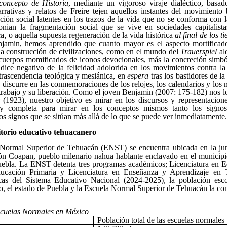
 concepto de Historia
, mediante un vigoroso viraje dialéctico, basa
rativas y relatos de Freire tejen aquellos instantes del movimiento 
ión social latentes en los trazos de la vida que no se conforma con la
onian la fragmentación social que se vive en sociedades capitalist
a, o aquella supuesta regeneración de la vida histórica
al final de los t
njamin, hemos aprendido
que cuanto mayor es el aspecto mortificad
la construcción de civilizaciones, como en el mundo del
Trauerspiel
ale
, cuerpos momificados de iconos devocionales, más la concreción sim
ndice negativo de la felicidad adolorida en los movimientos contra la
trascendencia teológica y mesiánica, en
espera
tras los bastidores de la
 discurre en las conmemoraciones de los relojes, los calendarios y los
 trabajo y su liberación. Como el joven Benjamin (2007: 175-182) nos l
(1923), nuestro objetivo es mirar en los discursos y representacione
y completa para mirar en los conceptos mismos tanto los signos 
s signos que se sitúan más allá de lo que se puede ver inmediatamente.
itorio educativo tehuacanero
Normal Superior de Tehuacán (ENST) se encuentra ubicada en la junt
ón Coapan, pueblo milenario nahua hablante enclavado en el municip
uebla. La ENST detenta tres programas académicos; Licenciatura en E
ducación Primaria y Licenciatura en Enseñanza y Aprendizaje en 
icas del Sistema Educativo Nacional (2024-2025), la población esco
 el estado de Puebla y la Escuela Normal Superior de Tehuacán la con
scuelas Normales en México
Población total de las escuelas normales