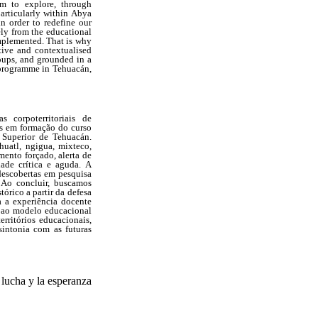
im to explore, through
articularly within Abya
in order to redefine our
ely from the educational
implemented.
That is why
tive and contextualised
oups, and grounded in a
2 programme in Tehuacán,
 corpoterritoriais de
es em formação do curso
 Superior de Tehuacán.
huatl, ngigua, mixteco,
mento forçado, alerta de
dade crítica e aguda. A
descobertas em pesquisa
. Ao concluir, buscamos
órico a partir da defesa
a a experiência docente
 ao modelo educacional
rritórios educacionais,
intonia com as futuras
 lucha y la esperanza