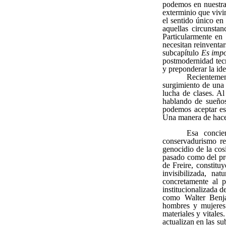
podemos en nuestra 
exterminio que vivi
el sentido único en
aquellas circunsta
Particularmente en
necesitan reinventar
subcapítulo
Es impo
postmodernidad tecno
y preponderar la ide
Recientemen
surgimiento de una n
lucha de clases. A
hablando de sueños,
podemos aceptar es
Una manera de hacerl
Esa concie
conservadurismo re
genocidio de la cos
pasado como del pres
de Freire, constitu
invisibilizada, na
concretamente al 
institucionalizada d
como Walter Benja
hombres y mujeres
materiales y vitale
actualizan en las su