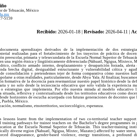
iño
or de Tehuacán, México
du.mx
27-5159
Recibido:
2026-01-18 |
Revisado:
2026-04-11 |
Ac
 documenta aprendizajes derivados de la implementación de dos estrategias
erial realizadas para el fortalecimiento de los trayectos de práctica de doce
ión preescolar, primaria y telesecundaria de la Escuela Normal Superior de Tehuacá
en una región étnica y lingüísticamente diferenciada (Náhuatl, Ngigua, Mixteco, 
ídrico, conflicto armado interno, desplazamiento y desaparición forzada, alerta 
unda brecha digital, desigualdad estructurante y vulnerabilidad crítica y agu
 de consolidación y pretendemos tejer de forma comparativa cómo nuestros hall
polarse a otras realidades, particularmente, desde Abya Yala. Al finalizar, buscamos
ón formativa de la docencia para resemantizar nuestro papel histórico desde la defe
ria y no solo desde la tecnocracia educativa que solo valida la experiencia magi
s o estrategias que implementa. Por ello nuestra mirada al modelo educativo
a situada, reflexiva y contextualizada desde los territorios educativos como docen
 desde horizontes de escucha acuerpada con futuras generaciones de docentes que 
, Puebla, México.
cación, normalismo, etnoterritorios, socioecológico, esperanza.
s lessons learnt from the implementation of two co-territorial teacher support
al training pathways for trainee teachers on the Bachelor’s degree programmes in
cation at the Escuela Normal Superior de Tehuacán. This teacher-training instit
ically diverse region (Nahuatl, Ngigua, Mixtec, Mazatec) affected by water stress, 
rced disappearance, gender-based violence, energy transitions, a profound dig