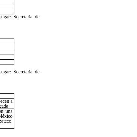
Lugar: Secretaría de
Lugar: Secretaría de
ecen a
icada
en una
México
ateco,