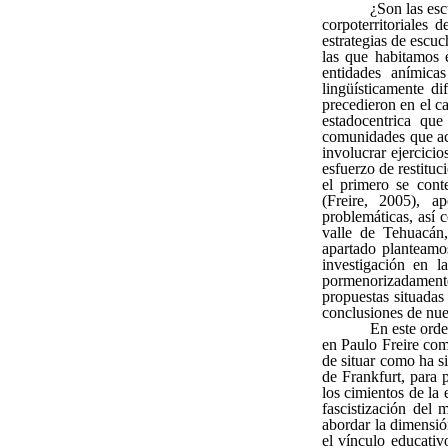
¿Son las esc
corpoterritoriales 
estrategias de escu
las que habitamos e
entidades anímica
lingüísticamente di
precedieron en el c
estadocentrica que
comunidades que ac
involucrar ejercici
esfuerzo de restituc
el primero se cont
(Freire, 2005), a
problemáticas, así
valle de Tehuacán,
apartado planteamo
investigación en l
pormenorizadament
propuestas situadas
conclusiones de nue
En este orde
en Paulo Freire com
de situar como ha s
de Frankfurt, para 
los cimientos de la 
fascistización del 
abordar la dimensió
el vínculo educativ