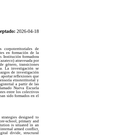
eptado:
2026-04-18
 corpoterritoriales de
ntes en formación de la
n. Institución formadora
Mazateco) atravesada por
de género, transiciones
da. La investigación se
azgos de investigación
 aportar reflexiones que
nsoría etnoterritorial y
sterial a partir de las
 llamado Nueva Escuela
tes entre los colectivos
han sido formados en el
 strategies designed to
 pre-school, primary and
ution is situated in an
internal armed conflict,
ital divide, structural