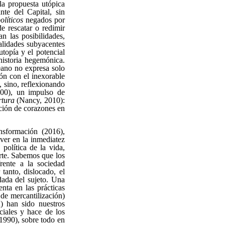
la propuesta utópica
nte del Capital, sin
olíticos
negados por
e rescatar o redimir
an las posibilidades,
ialidades subyacentes
utopía y el potencial
historia hegemónica.
eano no expresa solo
ión con el inexorable
, sino, reflexionando
000), un impulso de
rtura
(Nancy, 2010):
ción de corazones en
nsformación (2016),
ver en la inmediatez
 política de la vida,
erte. Sabemos que los
rente a la sociedad
tanto, dislocado, el
dada del sujeto. Una
nta en las prácticas
de mercantilización)
n) han sido nuestros
ciales y hace de los
 1990), sobre todo en