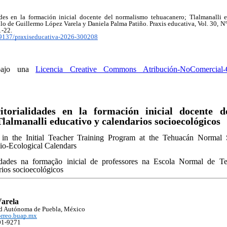
dades en la formación inicial docente del normalismo tehuacanero; Tlalmanalli 
ulo de Guillermo López Varela y Daniela Palma Patiño. Praxis educativa, Vol. 30, 
1-22.
.19137/praxiseducativa-2026-300208
 bajo una
Licencia Creative Commons Atribución-NoComercial-C
itorialidades en la formación inicial docente 
lalmanalli educativo y calendarios socioecológicos
ies in the Initial Teacher Training Program at the Tehuacán Normal
io-Ecological Calendars
lidades na formação inicial de professores na Escola Normal de Te
rios socioecológicos
arela
d Autónoma de Puebla, México
orreo.buap.mx
01-9271