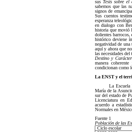
sus
Tesis sobre el
sabemos que las nar
signos de emancipac
Sus cuentos testim
esperanza teleológic
en dialogo con Be
historia que movió 
dolientes barrocos
histórico deviene í
negatividad de una 
aquí y ahora que no
las necesidades del
Destino y Carácter
manera coherente 
condicionan como lo
La ENST y el terr
La Escuela 
María de la Asunci
sur del estado de P
Licenciatura en E
acuerdo a estadíst
Normales en México,
Fuente 1
Población de las E
Ciclo escolar