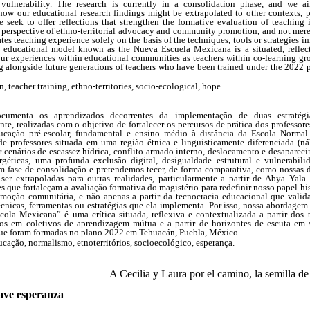
 vulnerability. The research is currently in a consolidation phase, and we a
how our educational research findings might be extrapolated to other contexts, p
e seek to offer reflections that strengthen the formative evaluation of teaching 
he perspective of ethno-territorial advocacy and community promotion, and not mer
tes teaching experience solely on the basis of the techniques, tools or strategies 
e educational model known as the Nueva Escuela Mexicana is a situated, reflec
our experiences within educational communities as teachers within co-learning gr
ning alongside future generations of teachers who have been trained under the 202
, teacher training, ethno-territories, socio-ecological, hope.
cumenta os aprendizados decorrentes da implementação de duas estratégias
, realizadas com o objetivo de fortalecer os percursos de prática dos professor
ucação pré-escolar, fundamental e ensino médio à distância da Escola Normal
de professores situada em uma região étnica e linguisticamente diferenciada (ná
 cenários de escassez hídrica, conflito armado interno, deslocamento e desapareci
rgéticas, uma profunda exclusão digital, desigualdade estrutural e vulnerabili
m fase de consolidação e pretendemos tecer, de forma comparativa, como nossas 
ser extrapoladas para outras realidades, particularmente a partir de Abya Yala
s que fortaleçam a avaliação formativa do magistério para redefinir nosso papel hist
romoção comunitária, e não apenas a partir da tecnocracia educacional que valid
cnicas, ferramentas ou estratégias que ela implementa.
Por isso, nossa abordagem
a Mexicana” é uma crítica situada, reflexiva e contextualizada a partir dos te
os em coletivos de aprendizagem mútua e a partir de horizontes de escuta em s
que foram formadas no plano 2022 em Tehuacán, Puebla, México.
ucação, normalismo, etnoterritórios, socioecológico, esperança.
A Cecilia y Laura por el camino, la semilla de
lave esperanza