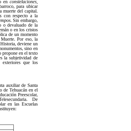
do en
constelaciones,
barroco, para ubicar
 muerte del capital.
as con respecto a la
iempos
. Sin embargo,
o o devaluado de la
mán o en los cristos
bólica de un momento
 Muerte. Por eso, la
 Historia, deviene un
 monumentos, sino en
o propone en el texto
s la subjetividad de
exteriores que los
a auxiliar de Santa
io de Tehuacán en el
ducación Preescolar,
Telesecundaria. De
lar en las Escuelas
stituyen: