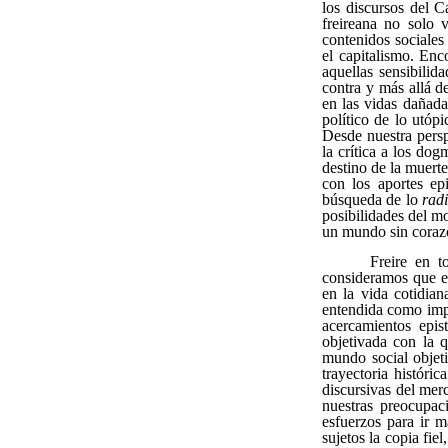
los discursos del C
freireana no solo 
contenidos sociales
el capitalismo. Enc
aquellas sensibilid
contra y más allá de
en las vidas dañada
político de lo utóp
Desde nuestra persp
la crítica a los dog
destino de la muerte
con los aportes ep
búsqueda de lo
rad
posibilidades del m
un mundo sin coraz
Freire en t
consideramos que e
en la vida cotidiana
entendida como impu
acercamientos epis
objetivada con la q
mundo social objet
trayectoria históri
discursivas del mer
nuestras preocupac
esfuerzos para ir m
sujetos la copia fi