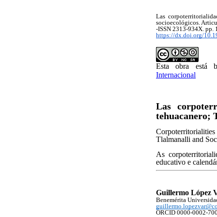
Las corpoterritoriali
socioecológicos. Artic
-ISSN 2313-934X. pp.
http
s://dx.doi.org/10
Esta obra está
Internacional
Las corpoterr
tehuacanero; T
Corpoterritorialit
Tlalmanalli and Soc
As corpoterritoria
educativo e calendá
Guillermo López V
Benemérita Universida
guillermo.lopezvar@c
ORCID 0000-0002-70