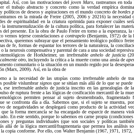
apital. Así, con las motivaciones del
joven Marx
, rastreamos en toda 
ver el trabajo abstracto y concreto como la verdad empírica domina
 y políticos de deseos y aspiraciones en el mundo concreto de
bordes p
ontramos en la mirada de Freire (2005, 2006 y 20216) la necesidad d
ades de espiritualidad en la criatura oprimida para exponer cuáles serí
 la instrumentalización de la cultura política, para fortalecer las mater
s del presente. En la obra de Paulo Freire en torno a la esperanza, la 
ico vemos tejerse constelaciones
a contrapelo
(Benjamin, 1972) de la 
ectiva, queremos subrayar que el pensamiento teológico político freir
mas de fe, formas de espantar los terrores de la naturaleza, la conciliac
 o la neurosis compensativa y parental de cara a una sociedad represiva
istemológicos de Horkheimer, un irrefrenable
anhelo de justicia
(2
icalmente otro
, incluyendo la crítica a la muerte como una ansía de
ape
omento comunitario o la situación en un mundo regido por la desespera
ón (Marx, 2009).
Así, en la obra de
orno a la necesidad de las utopías como irrefrenable anhelo de tra
s posible vislumbrar
signos
que se sitúan más allá de lo que se puede 
, ese irrefrenable anhelo de justicia inscrito en las genealogías de la
lso de ruptura frente a las lógicas de cosificación mercantil de la mu
temológicos permiten pensar al sujeto desmembrado, fragmentado f
ue se confronta día a día. Sabemos que, si el sujeto se muestra, por 
ivo de negatividades se desplegará como producto de la actividad ve
ca que la forma mercancía se ha encargado de esparcir de manera viole
cado. En este sentido, porque lo sabemos en carne propia (condiciones 
iones y preguntas individuales (que son sociales y políticas tambié
ás allá de la lógica mercantil/fragmentaria que permea los análisis so
el, la copia conforme. Por ello, con Walter Benjamin (1967, 1971, 1972,