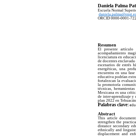
Daniela Palma Pat
Escuela Normal Superi
daniela.palma@enst.e
ORCID 0000-0001-72
Resumen
El presente artículo
acompañamiento magist
licenciatura en educac
de docentes enclavada 
escenarios de estrés h
energéticas, una prof
encuentra en una fase
educativa podrían extra
fortalezcan la evaluaci
la promotoría comunita
técnicas, herramienta
Mexicana es una crític
de inter-aprendizaje y
plan 2022 en Tehuacán
Palabras clave
:
e
du
Abstract
This article document
strengthen the practic
distance secondary edu
ethnically and linguist
displacement and enfo