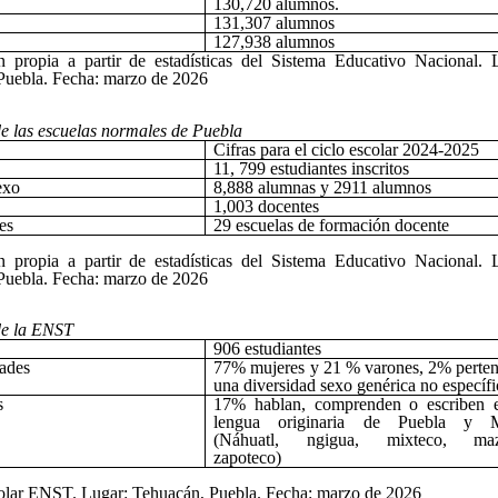
130,720 alumnos.
131,307 alumnos
127,938 alumnos
n propia a partir de estadísticas del Sistema Educativo Nacional. 
Puebla. Fecha: marzo de 2026
e las escuelas normales de Puebla
Cifras para el ciclo escolar 2024-2025
11, 799 estudiantes inscritos
exo
8,888 alumnas y 2911 alumnos
1,003 docentes
es
29 escuelas de formación docente
n propia a partir de estadísticas del Sistema Educativo Nacional. 
Puebla. Fecha: marzo de 2026
de la ENST
906 estudiantes
ades
77% mujeres y 21 % varones, 2% perten
una diversidad sexo genérica no específ
s
17% hablan, comprenden o escriben 
lengua originaria de Puebla y 
(Náhuatl, ngigua, mixteco, maz
zapoteco)
colar ENST. Lugar: Tehuacán, Puebla. Fecha: marzo de 2026