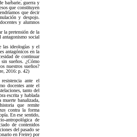
de barbarie, guerra y
esos que constituyen
tendríamos que decir
umulación y despojo.
é docentes y alumnos
 la pretensión de la
el antagonismo social
 las ideologías y el
ses antagónicos en la
cesidad de continuar
ir sin sueños. ¿Cómo
vos nuestros sueños?
re, 2016: p. 42)
esistencia ante el
omo docentes ante el
telaciones, tanto del
bra escrita y hablada
la muerte banalizada,
historia que remite
zas
contra la forma
opía. En ese sentido,
io-antropológica de
iado de contenidos
aciones del pasado se
onario en Freire) por