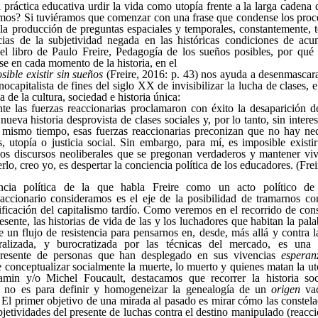
práctica educativa urdir la vida como utopía frente a la larga cadena 
mos? Si tuviéramos que comenzar con una frase que condense los proc
 la producción de preguntas espaciales y temporales, constantemente, 
ncias de la subjetividad negada en las históricas condiciones de ac
 el libro de Paulo Freire, Pedagogía de los sueños posibles, por qu
se en cada momento de la historia, en el
sible existir sin sueños
(Freire, 2016: p. 43) nos ayuda a desenmascarar
capitalista de fines del siglo XX de invisibilizar la lucha de clases, 
a de la cultura, sociedad e historia única:
te las fuerzas reaccionarias proclamaron con éxito la desaparición de
ueva historia desprovista de clases sociales y, por lo tanto, sin intere
l mismo tiempo, esas fuerzas reaccionarias preconizan que no hay ne
 utopía o justicia social. Sin embargo, para mí, es imposible exist
os discursos neoliberales que se pregonan verdaderos y mantener vi
o, creo yo, es despertar la conciencia política de los educadores. (Frei
ncia política de la que habla Freire como un acto político de r
accionario consideramos es el eje de la posibilidad de tramarnos c
ificación del capitalismo tardío. Como veremos en el recorrido de cons
ente, las historias de vida de las y los luchadores que habitan la pala
ye un flujo de resistencia para pensarnos en, desde, más allá y contra 
turalizada, y burocratizada por las técnicas del mercado, es una 
presente de personas que han desplegado en sus vivencias
esperan
e conceptualizar socialmente la muerte, lo muerto y quienes matan la ut
min y/o Michel Foucault, destacamos que recorrer la historia soc
 no es para definir y homogeneizar la genealogía de un
origen
vac
s. El primer objetivo de una mirada al pasado es mirar cómo las constel
bjetividades del presente de luchas contra el destino manipulado (reacci