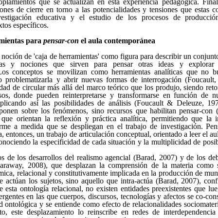
coplamientos que se actualizan en esta experiencia pedagógica. Fin
ones de cierre en torno a las potencialidades y tensiones que estas c
vestigación educativa y el estudio de los procesos de producció
tos específicos.
amientas para
pensar-con
el aula contemporánea
oción de 'caja de herramientas' como figura para describir un conjunto
eas y nociones que sirven para pensar otras ideas y explora
Los conceptos se movilizan como herramientas analíticas que no bu
no problematizarla y abrir nuevas formas de interrogación (Foucault
lidad de circular más allá del marco teórico que los produjo, siendo re
sos, donde pueden reinterpretarse y transformarse en función de 
tiplicando así las posibilidades de análisis (Foucault & Deleuze, 
ponen sobre los fenómenos, sino recursos que habilitan pensar-con 
 que orientan la reflexión y práctica analítica, permitiendo que la i
orme a medida que se despliegan en el trabajo de investigación. Pe
, entonces, un trabajo de articulación conceptual, orientado a leer el 
onociendo la especificidad de cada situación y la multiplicidad de pos
s de los desarrollos del realismo agencial (Barad, 2007) y de los de
Haraway, 2008), que desplazan la comprensión de la materia como s
ica, relacional y constitutivamente implicada en la producción de mun
e actúan los sujetos, sino aquello que intra-actúa (Barad, 2007), con
e esta ontología relacional, no existen entidades preexistentes que lu
rgentes en las que cuerpos, discursos, tecnologías y afectos se co-co
ad ontológica y se entiende como efecto de relacionalidades sociomater
eto, este desplazamiento lo reinscribe en redes de interdependenci