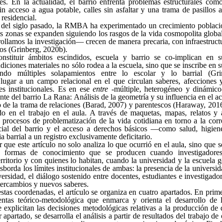
tes. En la actualidad, el barrio enfrenta problemas estructurales com
sin acceso a agua potable, calles sin asfaltar y una trama de pasillos 
 residencial.
 del siglo pasado, la RMBA ha experimentado un crecimiento poblacio
s zonas se expanden siguiendo los rasgos de la vida cosmopolita glob
rollamos la investigación— crecen de manera precaria, con infraestructu
os (Grinberg, 2020b).
nstituir ámbitos escindidos, escuela y barrio se co-implican en s
ndiciones materiales no sólo rodea a la escuela, sino que se inscribe en 
iendo múltiples solapamientos entre lo escolar y lo barrial (Gr
lugar a un campo relacional en el que circulan saberes, afecciones 
es institucionales. Es en ese
entre
-múltiple, heterogéneo y dinámico
te del barrio La Rana: Análisis de la geometría y su influencia en el a
de la trama de relaciones (Barad, 2007) y parentescos (Haraway, 201
do en el trabajo en el aula. A través de maquetas, mapas, relatos y ar
 procesos de problematización de la vida cotidiana en torno a la corr
cial del barrio y el acceso a derechos básicos —como salud, higie
ia barrial a un registro exclusivamente deficitario.
 que este artículo no solo analiza lo que ocurrió en el aula, sino qu
as formas de conocimiento que se producen cuando investigadore
erritorio y con quienes lo habitan, cuando la universidad y la escuela
borda los límites institucionales de ambas: la presencia de la universid
versidad, el diálogo sostenido entre docentes, estudiantes e investigado
ercambios y nuevos saberes.
estas coordenadas, el artículo se organiza en cuatro apartados. En prime
entas teórico-metodológica que enmarca y orienta el desarrollo de 
 explicitan las decisiones metodológicas relativas a la producción de 
apartado, se desarrolla el análisis a partir de resultados del trabajo d