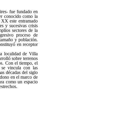
ires- fue fundado en
ser conocido como la
lo XX este entramado
es y sucesivas crisis
plios sectores de la
gresivo proceso de
 tamaño y población.
nstituyó en receptor
.
 localidad de Villa
arrolló sobre terrenos
s. Con el tiempo, el
 se vincula con las
as décadas del siglo
ndono en el marco de
igura como un espacio
estrechos.