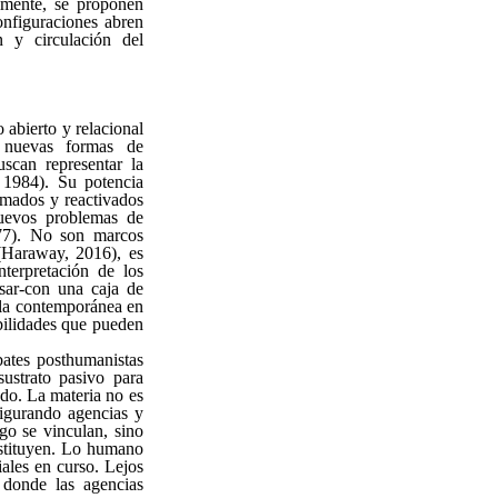
almente, se proponen
onfiguraciones abren
n y circulación del
 abierto y relacional
r nuevas formas de
scan representar la
, 1984). Su potencia
tomados y reactivados
nuevos problemas de
1977). No son marcos
(Haraway, 2016), es
nterpretación de los
nsar-con una caja de
aula contemporánea en
ibilidades que pueden
bates posthumanistas
ustrato pasivo para
do. La materia no es
figurando agencias y
ego se vinculan, sino
nstituyen. Lo humano
iales en curso. Lejos
a donde las agencias