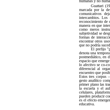
humanas y no humana
Guattari (1
marcada por la des
comunicativos dej
intercambios. Los 
reconocimiento de q
manera en que inter
como meros instru
subjetividad se des
formas de interacc
encontrar otros uso
que no podría suced
El prefijo 
denota una temporal
postmediático, en 
espacio que emerge 
lo afectivo se co-c
diferencial al org
encuentro que posibi
Estos tres corpus 
gesto analítico com
primer plano las tr
la escuela y el au
celulares, plataform
pueden producir co
es el efecto emerge
educativa.