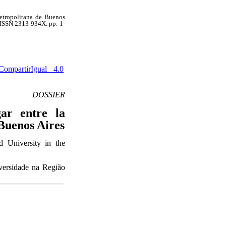
 Metropolitana de Buenos
E -ISSN 2313-934X. pp.
1-
ompartirIgual 4.0
DOSSIER
gar entre la
 Buenos Aires
d University in the
niversidade na Região