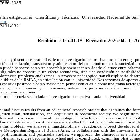
7666-2085
 Investigaciones Científicas y Técnicas,
Universidad Nacional de San 
.com
2401-0321
Recibido:
2026-01-18 |
Revisado:
2026-04-11 |
Ac
ntamos y discutimos resultados de una investigación educativa que se interroga p
ción, circulación, transmisión y adquisición del conocimiento en la sociedad po
la puede pensarse como un ensamblaje socio-técnico donde el cruce entre saberes 
s digitales no constituye un efecto secundario, sino una condición de posibilida
lorar este problema analizamos un proyecto pedagógico transdisciplinario desar
 pública de la RMBA, en articulación con la universidad. Nos servimos de aportes
s estudios postmedia como marco para pensar-con el aula como una trama heterog
ples agencias humanas y no humanas, indagando qué conexiones se producen 
an en esas relaciones.
ritorio – escuela secundaria – investigación educativa – aula – universidad.
ent and discuss results from an educational research project that examines the for
circulation, transmission, and acquisition in postmedia society. We begin from 
erstood as a socio-technical assemblage in which the intersection of scho
 artefacts does not constitute a secondary effect, but rather a condition of possibil
 this problem, we analyse a transdisciplinary pedagogical project developed d
e Metropolitan Region of Buenos Aires, in collaboration with the university. D
, posthumanism, and postmedia studies, we approach the classroom as a hete
n-human agencies become intertwined and co-constituted, examining what conne