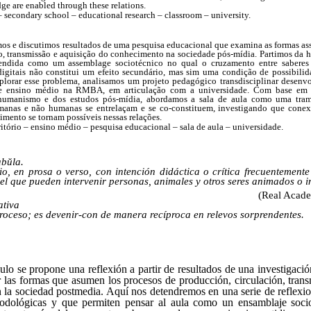
ge are enabled through these relations.
– secondary school – educational research – classroom – university.
mos e discutimos resultados de uma pesquisa educacional que examina as formas as
o, transmissão e aquisição do conhecimento na sociedade pós-mídia. Partimos da h
endida como um assemblage sociotécnico no qual o cruzamento entre saberes e
 digitais não constitui um efeito secundário, mas sim uma condição de possibili
plorar esse problema, analisamos um projeto pedagógico transdisciplinar desen
e ensino médio na RMBA, em articulação com a universidade. Com base em 
-humanismo e dos estudos pós-mídia, abordamos a sala de aula como uma tra
manas e não humanas se entrelaçam e se co-constituem, investigando que cone
imento se tornam possíveis nessas relações.
ritório – ensino médio – pesquisa educacional – sala de aula – universidade.
abŭla.
ticio, en prosa o verso, con intención didáctica o crítica frecuentemen
n el que pueden intervenir personas, animales y otros seres animados o 
(Real Acade
ativa
 proceso; es devenir-con de manera recíproca en relevos sorprendentes.
culo se propone una reflexión a partir de resultados de una investigaci
r las formas que asumen los procesos de producción, circulación, trans
 la sociedad postmedia. Aquí nos detendremos en una serie de reflexio
odológicas y que permiten pensar al aula como un ensamblaje soci