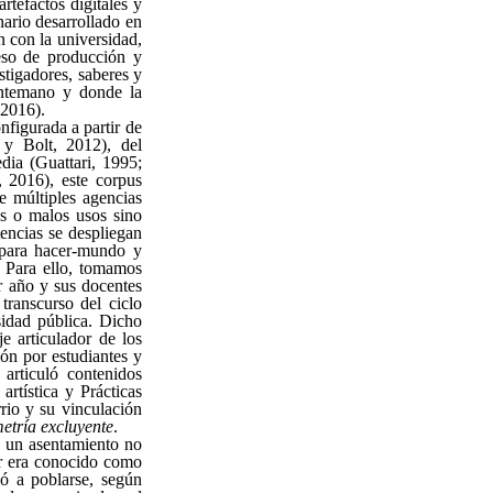
rtefactos digitales y
inario desarrollado en
 con la universidad,
eso de producción y
stigadores, saberes y
antemano y donde la
 2016).
figurada a partir de
y Bolt, 2012), del
dia (Guattari, 1995;
 2016), este corpus
e múltiples agencias
s o malos usos sino
encias se despliegan
s para hacer-mundo y
. Para ello, tomamos
r año y sus docentes
ranscurso del ciclo
idad pública. Dicho
e articulador de los
ión por estudiantes y
 articuló contenidos
rtística y Prácticas
rrio y su vinculación
etría excluyente
.
es un asentamiento no
ar era conocido como
ó a poblarse, según