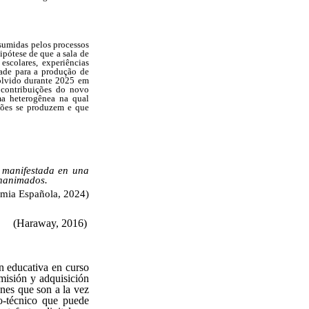
sumidas pelos processos
ipótese de que a sala de
scolares, experiências
dade para a produção de
volvido durante 2025 em
contribuições do novo
ma heterogênea na qual
xões se produzem e que
te manifestada en una
inanimados.
mia Española, 2024)
(Haraway, 2016)
ón educativa en curso
misión y adquisición
nes que son a la vez
o-técnico que puede