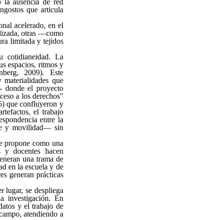
o la ausencia de red
angostos que articula
nal acelerado, en el
alizada, otras —como
ra limitada y tejidos
u cotidianeidad. La
sus espacios, ritmos y
inberg, 2009). Este
y materialidades que
- donde el proyecto
cceso a los derechos"
6) que confluyeron y
tefactos, el trabajo
espondencia entre la
ne y movilidad— sin
e se propone como una
s y docentes hacen
 generan una trama de
ad en la escuela y de
res generan prácticas
r lugar, se despliega
la investigación. En
datos y el trabajo de
e campo, atendiendo a