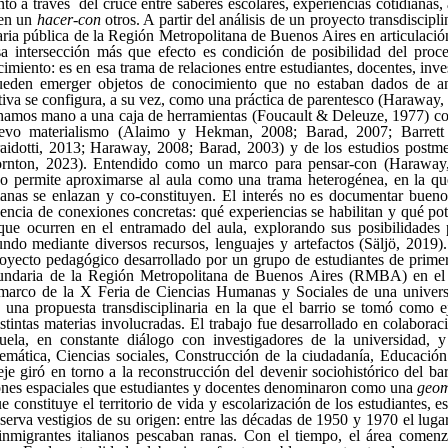
o a través del cruce entre saberes escolares, experiencias cotidianas, a
 en un
hacer-con
otros. A partir del análisis de un proyecto transdiscipl
ria pública de la Región Metropolitana de Buenos Aires en articulación
 intersección más que efecto es condición de posibilidad del proc
imiento: es en esa trama de relaciones entre estudiantes, docentes, inve
pueden emerger objetos de conocimiento que no estaban dados de 
tiva se configura, a su vez, como una práctica de parentesco (Haraway,
chamos mano a una caja de herramientas (Foucault & Deleuze, 1977) con
uevo materialismo (Alaimo y Hekman, 2008; Barad, 2007; Barrett 
idotti, 2013; Haraway, 2008; Barad, 2003) y de los estudios postme
ornton, 2023). Entendido como un marco para pensar-con (Haraway,
co permite aproximarse al aula como una trama heterogénea, en la qu
as se enlazan y co-constituyen. El interés no es documentar bueno
encia de conexiones concretas: qué experiencias se habilitan y qué pot
 que ocurren en el entramado del aula, explorando sus posibilidade
ndo mediante diversos recursos, lenguajes y artefactos (Säljö, 2019)
yecto pedagógico desarrollado por un grupo de estudiantes de prime
undaria de la Región Metropolitana de Buenos Aires (RMBA) en el t
 marco de la X Feria de Ciencias Humanas y Sociales de una univers
 una propuesta transdisciplinaria en la que el barrio se tomó como ej
stintas materias involucradas. El trabajo fue desarrollado en colaborac
uela, en constante diálogo con investigadores de la universidad, y
emática, Ciencias sociales, Construcción de la ciudadanía, Educación a
eje giró en torno a la reconstrucción del devenir sociohistórico del ba
ones espaciales que estudiantes y docentes denominaron como una
geom
ue constituye el territorio de vida y escolarización de los estudiantes, 
serva vestigios de su origen: entre las décadas de 1950 y 1970 el lug
nmigrantes italianos pescaban ranas. Con el tiempo, el área comenz