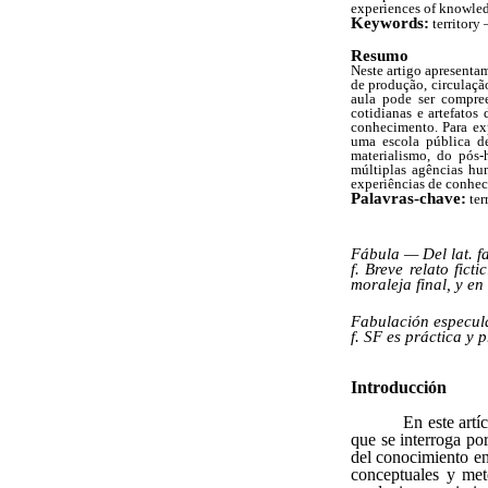
experiences of knowled
Keywords:
territory 
Resumo
Neste artigo apresenta
de produção, circulaçã
aula pode ser compre
cotidianas e artefatos
conhecimento. Para ex
uma escola pública d
materialismo, do pós
múltiplas agências hu
experiências de conhec
Palavras-chave:
ter
Fábula — Del lat. f
f. Breve relato fic
moraleja final, y e
Fabulación especul
f. SF es práctica y
Introducción
En este artí
que se interroga po
del conocimiento en
conceptuales y met