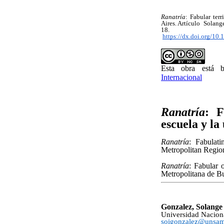
Ranatría
: Fabular ter
Aires. Artículo Solang
18.
http
s://dx.doi.org/10
Esta obra está
Internacional
Ranatría
: F
escuela y la
Ranatría
: Fabulat
Metropolitan Regio
Ranatría
: Fabular 
Metropolitana de B
Gonzalez, Solange
Universidad Naciona
soigonzalez@unsa