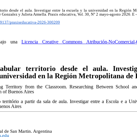
ritorio desde el aula. Investigar entre la escuela y la universidad en la Región
e Gonzalez y Julieta Armella. Praxis educativa, Vol. 30, N° 2 mayo-agosto 2026. 
.19137/praxiseducativa-2026-300209
 bajo una
Licencia Creative Commons Atribución-NoComercial-C
abular territorio desde el aula. Investi
 universidad en la Región Metropolitana de
ing Territory from the Classroom. Researching Between School an
n of Buenos Aires
o território a partir da sala de aula. Investigar entre a Escola e a U
uenos Aires
l de San Martin. Argentina
m.edu