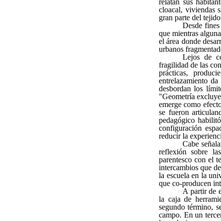
relatan sus habitan
cloacal, viviendas 
gran parte del tejido
Desde fines
que mientras alguna
el área donde desar
urbanos fragmentad
Lejos de co
fragilidad de las co
prácticas, produc
entrelazamiento da 
desbordan los límit
"Geometría excluyen
emerge como efecto 
se fueron articulan
pedagógico habilitó
configuración espa
reducir la experienc
Cabe señalar
reflexión sobre l
parentesco con el t
intercambios que des
la escuela en la uni
que co-producen int
A partir de 
la caja de herrami
segundo término, se
campo. En un tercer 