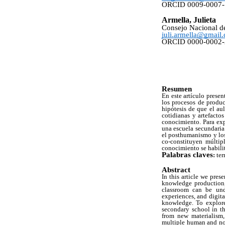
ORCID 0009-0007-
Armella, Julieta
Consejo Nacional de
juli.armella@gmail
ORCID 0000-0002-
Resumen
En este artículo prese
los procesos de produc
hipótesis de que el au
cotidianas y artefacto
conocimiento. Para exp
una escuela secundaria
el posthumanismo y lo
co-constituyen múlti
conocimiento se habilit
Palabras claves
:
ter
Abstract
In this article we pres
knowledge production, 
classroom can be und
experiences, and digital
knowledge. To explore
secondary school in th
from new materialism
multiple human and no