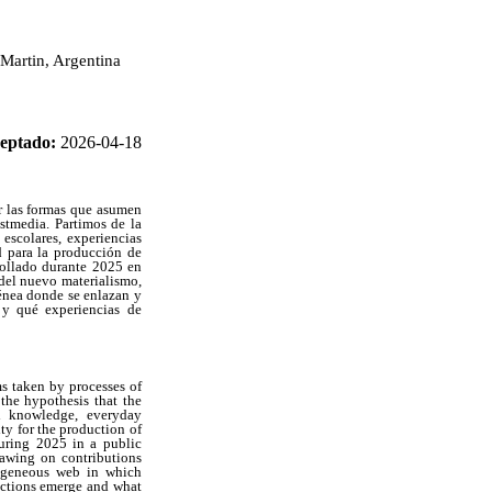
Martin, Argentina
eptado:
2026-04-18
or las formas que asumen
stmedia. Partimos de la
escolares, experiencias
d para la producción de
rollado durante 2025 en
 del nuevo materialismo,
énea donde se enlazan y
y qué experiencias de
ms taken by processes of
the hypothesis that the
ol knowledge, everyday
ity for the production of
uring 2025 in a public
rawing on contributions
rogeneous web in which
ctions emerge and what