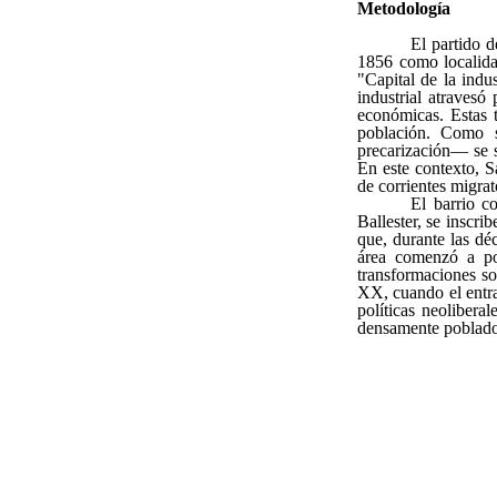
Metodología
El partido 
1856 como localidad
"Capital de la indu
industrial atravesó
económicas. Estas 
población. Como s
precarización— se 
En este contexto, S
de corrientes migrat
El barrio c
Ballester, se inscri
que, durante las d
área comenzó a po
transformaciones so
XX, cuando el entra
políticas neolibera
densamente poblado,