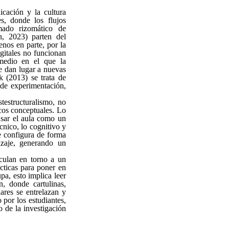
cación y la cultura
es, donde los flujos
mado rizomático de
n, 2023) parten del
nos en parte, por la
igitales no funcionan
medio en el que la
e dan lugar a nuevas
 (2013) se trata de
 de experimentación,
testructuralismo, no
cos conceptuales. Lo
nsar el aula como un
nico, lo cognitivo y
e configura de forma
dizaje, generando un
culan en torno a un
cticas para poner en
pa, esto implica leer
, donde cartulinas,
nares se entrelazan y
por los estudiantes,
o de la investigación