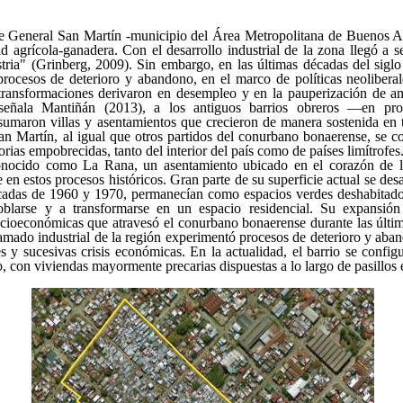
de General San Martín -municipio del Área Metropolitana de Buenos A
 agrícola-ganadera. Con el desarrollo industrial de la zona llegó a 
stria" (Grinberg, 2009). Sin embargo, en las últimas décadas del sig
 procesos de deterioro y abandono, en el marco de políticas neoliberal
transformaciones derivaron en desempleo y en la pauperización de am
eñala Mantiñán (2013), a los antiguos barrios obreros —en pro
sumaron villas y asentamientos que crecieron de manera sostenida en
an Martín, al igual que otros partidos del conurbano bonaerense, se co
orias empobrecidas, tanto del interior del país como de países limítrofes
onocido como La Rana, un asentamiento ubicado en el corazón de la
be en estos procesos históricos. Gran parte de su superficie actual se des
écadas de 1960 y 1970, permanecían como espacios verdes deshabitado
blarse y a transformarse en un espacio residencial. Su expansión
cioeconómicas que atravesó el conurbano bonaerense durante las últim
mado industrial de la región experimentó procesos de deterioro y aba
les y sucesivas crisis económicas. En la actualidad, el barrio se conf
 con viviendas mayormente precarias dispuestas a lo largo de pasillos 