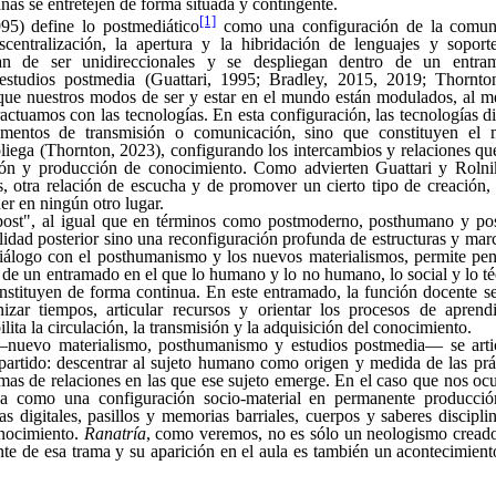
s se entretejen de forma situada y contingente.
[1]
995) define lo postmediático
como una configuración de la comuni
centralización, la apertura y la hibridación de lenguajes y soport
an de ser unidireccionales y se despliegan dentro de un entra
estudios postmedia (Guattari, 1995; Bradley, 2015, 2019; Thornto
ue nuestros modos de ser y estar en el mundo están modulados, al me
actuamos con las tecnologías. En esta configuración, las tecnologías d
mentos de transmisión o comunicación, sino que constituyen el 
pliega (Thornton, 2023), configurando los intercambios y relaciones qu
ión y producción de conocimiento. Como advierten Guattari y Rolnik
s, otra relación de escucha y de promover un cierto tipo de creación,
er en ningún otro lugar.
"post", al igual que en términos como postmoderno, posthumano y pos
idad posterior sino una reconfiguración profunda de estructuras y mar
diálogo con el posthumanismo y los nuevos materialismos, permite pe
de un entramado en el que lo humano y lo no humano, lo social y lo téc
onstituyen de forma continua. En este entramado, la función docente s
anizar tiempos, articular recursos y orientar los procesos de apren
lita la circulación, la transmisión y la adquisición del conocimiento.
—nuevo materialismo, posthumanismo y estudios postmedia— se arti
partido: descentrar al sujeto humano como origen y medida de las prá
amas de relaciones en las que ese sujeto emerge. En el caso que nos ocu
la como una configuración socio-material en permanente producción
as digitales, pasillos y memorias barriales, cuerpos y saberes discipli
nocimiento.
Ranatría
, como veremos, no es sólo un neologismo creado 
nte de esa trama y su aparición en el aula es también un acontecimient