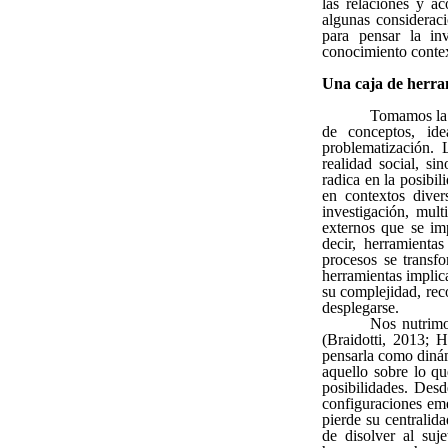
las relaciones y a
algunas consideraci
para pensar la in
conocimiento contex
Una caja de herr
Tomamos la n
de conceptos, id
problematización. 
realidad social, si
radica en la posibi
en contextos diver
investigación, mul
externos que se im
decir, herramientas
procesos se transf
herramientas implica
su complejidad, rec
desplegarse.
Nos nutrimo
(Braidotti, 2013; 
pensarla como dinám
aquello sobre lo qu
posibilidades. Desd
configuraciones eme
pierde su centralid
de disolver al suj