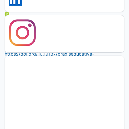
CIMED
https://orcid.org/0000-
0002-
1233-
9234
DOI:
https://doi.org/10.19137/praxiseducativa-
2026-
300205
Palabras
clave:
investigar;
ontoepistemes;
filiaciones;
afectaciones/efectos;
devenires