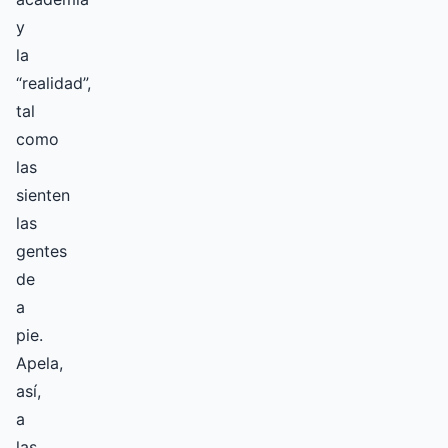
y
la
“realidad”,
tal
como
las
sienten
las
gentes
de
a
pie.
Apela,
así,
a
las