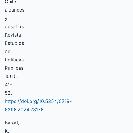
Chile:
alcances
y
desafíos.
Revista
Estudios
de
Políticas
Públicas,
10(1),
41–
52.
https://doi.org/10.5354/0719-
6296.2024.73176
Barad,
K.