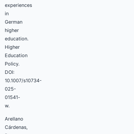
experiences
in
German
higher
education.
Higher
Education
Policy.
DOI:
10.1007/s10734-
025-
01541-
w.
Arellano
Cárdenas,