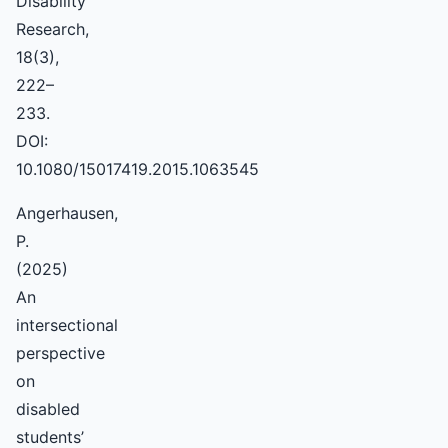
Disability
Research,
18(3),
222–
233.
DOI:
10.1080/15017419.2015.1063545
Angerhausen,
P.
(2025)
An
intersectional
perspective
on
disabled
students’