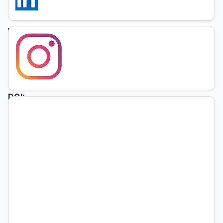
Católica de
Chile
https://orcid.org/0000-
0003-
0295-
1478
DOI:
https://doi.org/10.19137/praxiseducativa-
2026-
300206
Palabras
clave:
Discapacidad,
Educación
Superior,
Capacitismo,