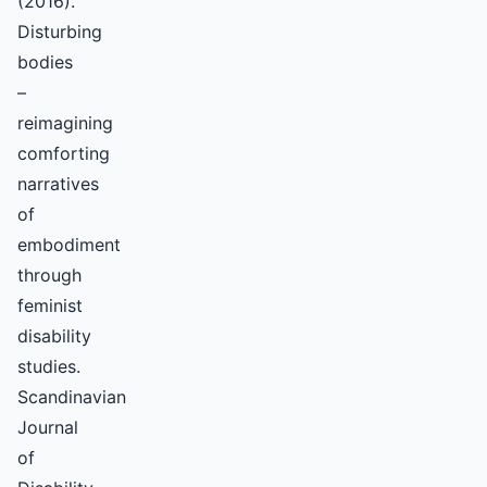
(2016).
Disturbing
bodies
–
reimagining
comforting
narratives
of
embodiment
through
feminist
disability
studies.
Scandinavian
Journal
of