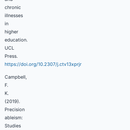
chronic
illnesses
in
higher
education.
UCL
Press.
https://doi.org/10.2307/j.ctv13xprjr
Campbell,
F.
K.
(2019).
Precision
ableism:
Studies