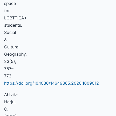
space
for
LGBTTIQA+
students.
Social
&
Cultural
Geography,
23(5),
757–
773.
https://doi.org/10.1080/14649365.2020.1809012
Ahlvik-
Harju,
C.