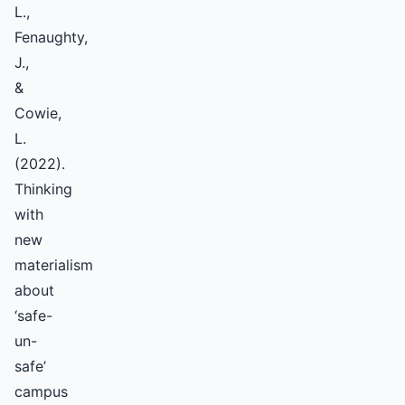
L.,
Fenaughty,
J.,
&
Cowie,
L.
(2022).
Thinking
with
new
materialism
about
‘safe-
un-
safe’
campus