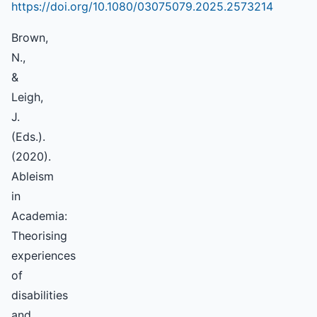
https://doi.org/10.1080/03075079.2025.2573214
Brown,
N.,
&
Leigh,
J.
(Eds.).
(2020).
Ableism
in
Academia:
Theorising
experiences
of
disabilities
and