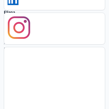
Eliana
Bussi
LICH
Conicet,
Argentina
/
Universitat
de Girona
(España)
https://orcid.org/0000-
0003-
2420-
0085
DOI:
https://doi.org/10.19137/praxiseducativa-
2026-