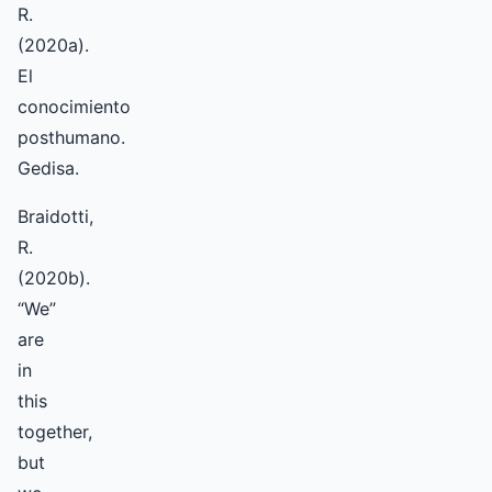
R.
(2020a).
El
conocimiento
posthumano.
Gedisa.
Braidotti,
R.
(2020b).
“We”
are
in
this
together,
but