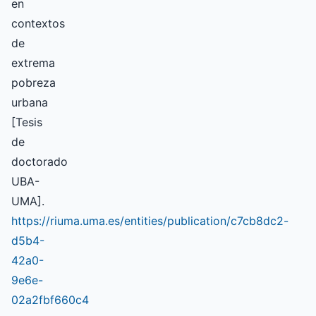
en
contextos
de
extrema
pobreza
urbana
[Tesis
de
doctorado
UBA-
UMA].
https://riuma.uma.es/entities/publication/c7cb8dc2-
d5b4-
42a0-
9e6e-
02a2fbf660c4