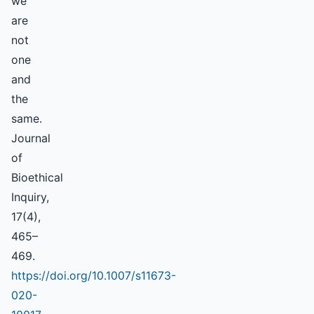
we
are
not
one
and
the
same.
Journal
of
Bioethical
Inquiry,
17(4),
465–
469.
https://doi.org/10.1007/s11673-
020-