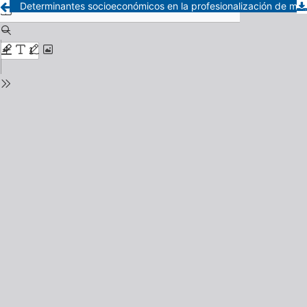
Determinantes socioeconómicos en la profesionalización de mujeres indígenas Shuar en Ecuador