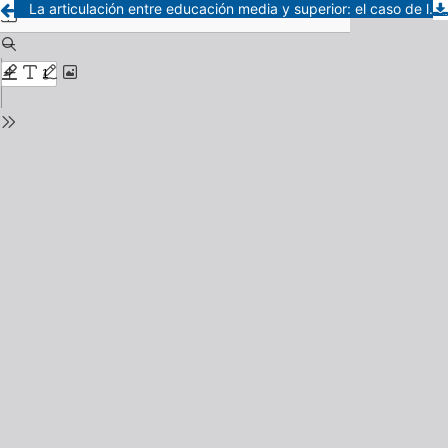
La articulación entre educación media y superior: el caso de la Universidad de la República en el noreste de Uruguay