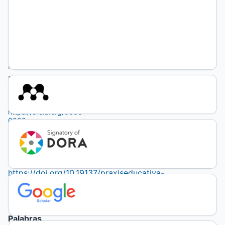
(no
autenticado)
Cecilia
Ferrarino
Universidad
Nacional de
Río Negro
https://orcid.org/0000-
0002-
1741-
3800
DOI:
https://doi.org/10.19137/praxiseducativa-
2024-
280316
Palabras