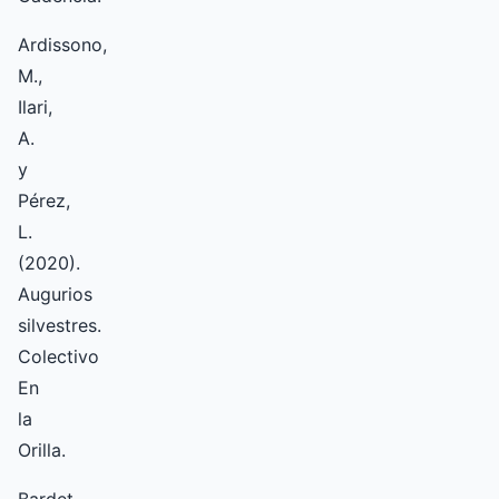
Ardissono,
M.,
Ilari,
A.
y
Pérez,
L.
(2020).
Augurios
silvestres.
Colectivo
En
la
Orilla.