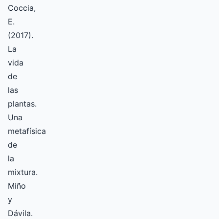
Coccia,
E.
(2017).
La
vida
de
las
plantas.
Una
metafísica
de
la
mixtura.
Miño
y
Dávila.