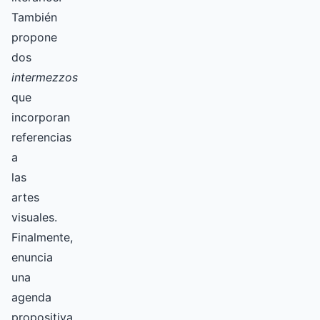
También
propone
dos
intermezzos
que
incorporan
referencias
a
las
artes
visuales.
Finalmente,
enuncia
una
agenda
propositiva