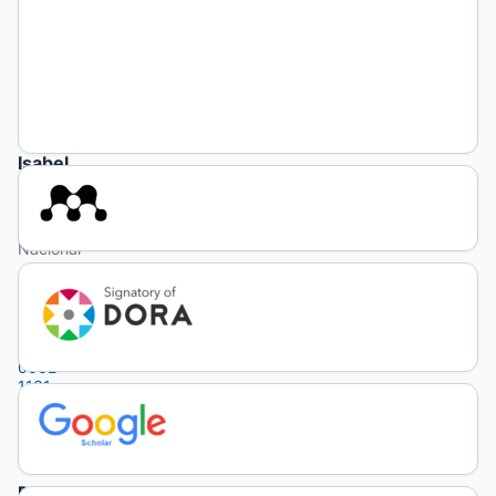
https://orcid.org/0000-
0002-
5828-
8743
(no
autenticado)
Isabel
Molinas
Universidad
Nacional
del Litoral
https://orcid.org/0000-
0002-
1131-
0472
(no
autenticado)
DOI: