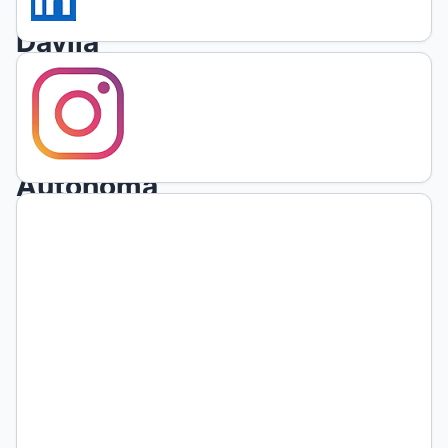
y
Dávila
editores,
Barcelona-
Ciudad
Autónoma
de
Buenos
Aires,
2023,
270
páginas.
ISBN