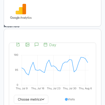
8
Cesar
Mauricio
Kasprzyk
Consejo
Nacional de
Investigaciones
Científicas y
Técnicas,
Universidad
Nacional de
Córdoba,
Argentina
https://orcid.org/0000-
0002-
8586-
4080