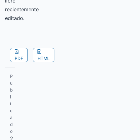
libro
recientemente
editado.
PDF
HTML
P
u
b
l
i
c
a
d
o
2