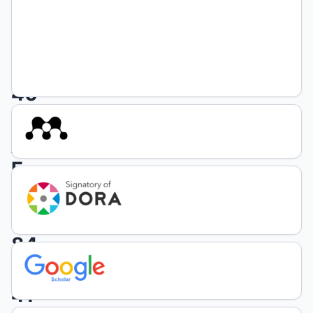
978-
84-
19830-
40-
1
/
E-
ISBN
978-
84-
19830-
41-