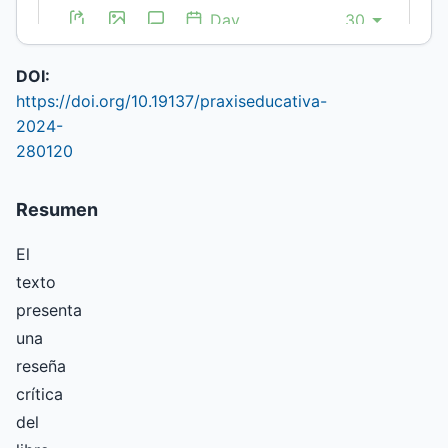
(no
autenticado)
DOI:
https://doi.org/10.19137/praxiseducativa-
2024-
280120
Resumen
El
texto
presenta
una
reseña
crítica
del