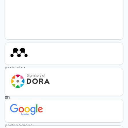
autenticado)
DOI:
https://doi.org/10.19137/praxiseducativa-
2023-
270202
Palabras
clave:
escuelas;
prejuicios
y
diversidad;
mundial
en
Medio
Orient;
lecturas
pedagógicas;