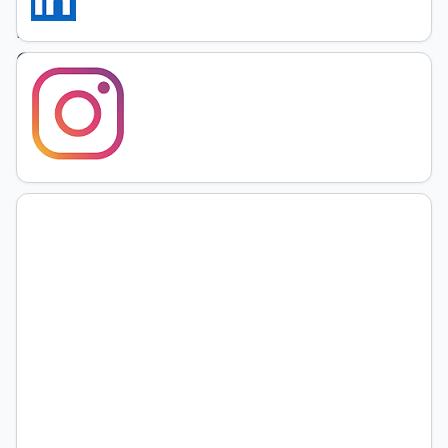
pedagógicas
en
la
diversidad
José
Tranier
Universidad
Nacional de
Rosario,
Argentina
https://orcid.org/0000-
0003-
2880-
8768
(no