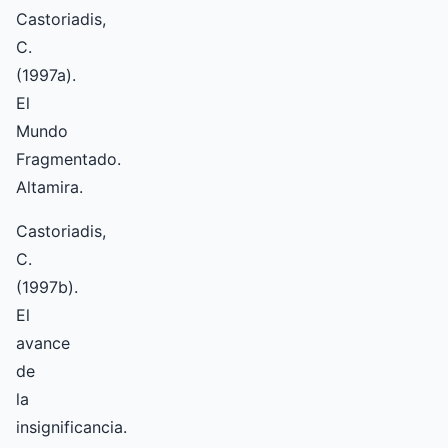
Castoriadis,
C.
(1997a).
El
Mundo
Fragmentado.
Altamira.
Castoriadis,
C.
(1997b).
El
avance
de
la
insignificancia.