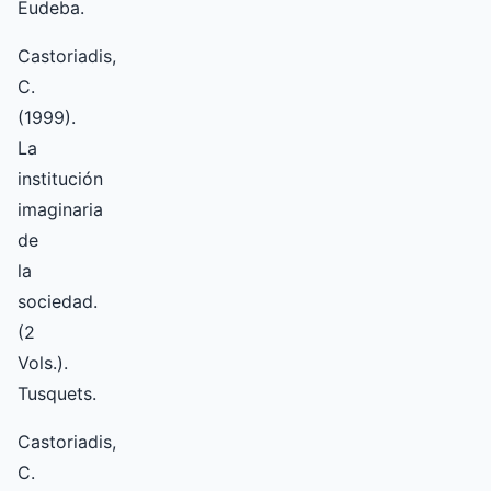
Eudeba.
Castoriadis,
C.
(1999).
La
institución
imaginaria
de
la
sociedad.
(2
Vols.).
Tusquets.
Castoriadis,
C.