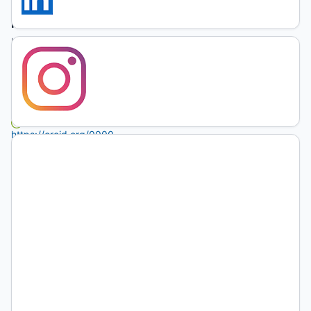
Murga
Meler
Universidad
Pedagógica
Nacional-
Ajusco,
México
https://orcid.org/0000-
0002-
4377-
7835
(no
autenticado)
DOI:
https://doi.org/10.19137/praxiseducativa-
2023-
270204
Palabras