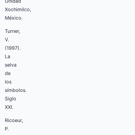
Unidad
Xochimilco,
México.
Turner,
V.
(1997).
La
selva
de
los
símbolos.
Siglo
XXI.
Ricoeur,
P.