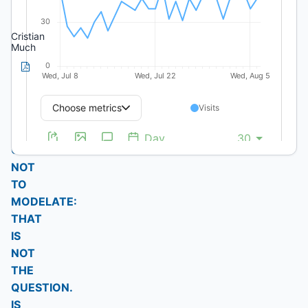
20TH
CENTURY.
Cristian
Much
PDF
(Spanish)
TO
MODELATE
OR
NOT
TO
MODELATE:
THAT
IS
NOT
THE
QUESTION.
IS