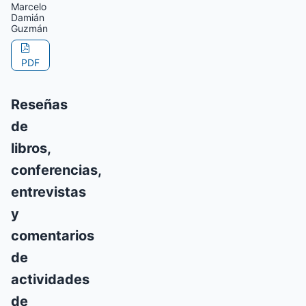
Marcelo
Damián
Guzmán
PDF
Reseñas
de
libros,
conferencias,
entrevistas
y
comentarios
de
actividades
de