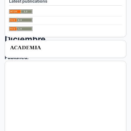
Latest publications
2
(2017):
Julio-
Diciembre
Published:
2017-
12-
19
Investigación
científica
THE