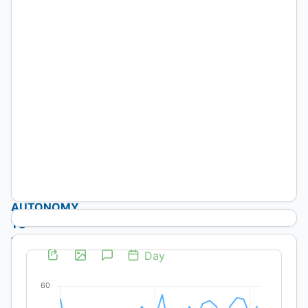
EVOLUTION
OF
THE
PENALTY
IN
THE
PROVINCE
OF
LA
PAMPA
FROM
PROVINCIAL
AUTONOMY
TO
THE
END
OF
THE