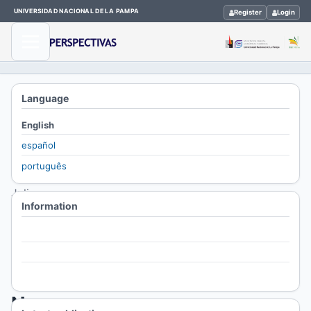
UNIVERSIDAD NACIONAL DE LA PAMPA
Register
Login
Home
/
Language
Archives
English
/
español
Vol. 7 No.
português
2 (2017):
Julio-
Information
Diciembre
For Readers
Vol.
For Authors
7
For Librarians
No.