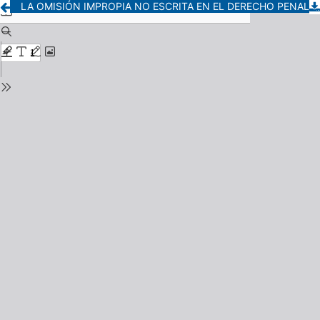
LA OMISIÓN IMPROPIA NO ESCRITA EN EL DERECHO PENAL ARGENTINO. PROBLEMÁTICA. INCONSTITUCIONALIDAD vs. CONSTITUCIONALIDAD