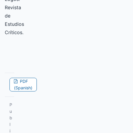
Revista
de
Estudios
Críticos.
PDF
(Spanish)
P
u
b
l
i