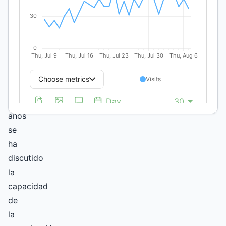
Negro,
Argentina
Abstract
En
los
últimos
años
se
ha
discutido
la
capacidad
de
la