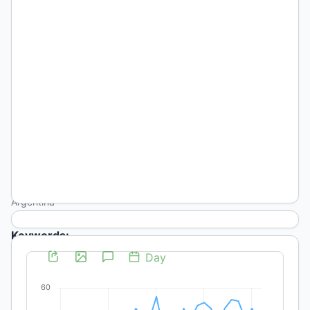
Pescader
Universidad
Nacional de
La Pampa.
Facultad de
Ciencias
Económicas
y Jurídicas;
Universidad
Nacional
del
Comahue,
Argentina
Keywords:
Multiculturalidad,
Interculturalidad,
Constitución,
Río