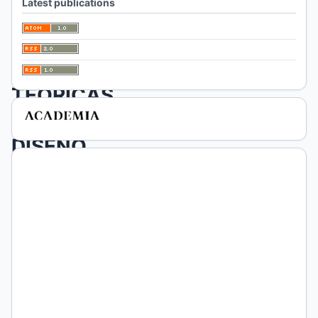
Latest publications
ETNICO-
CULTURAL.
APROXIMACIONES
TEÓRICAS
AL
DISEÑO
CONSTITUCIONAL
DE
RÍO
NEGRO
Carlos